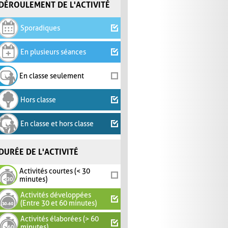
DÉROULEMENT DE L'ACTIVITÉ
Sporadiques
En plusieurs séances
En classe seulement
Hors classe
En classe et hors classe
DURÉE DE L'ACTIVITÉ
Activités courtes (< 30
minutes)
Activités développées
(Entre 30 et 60 minutes)
Activités élaborées (> 60
minutes)