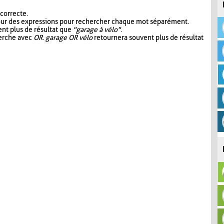
 correcte.
our des expressions pour rechercher chaque mot séparément.
nt plus de résultat que
"garage à vélo"
.
herche avec
OR
.
garage OR vélo
retournera souvent plus de résultat