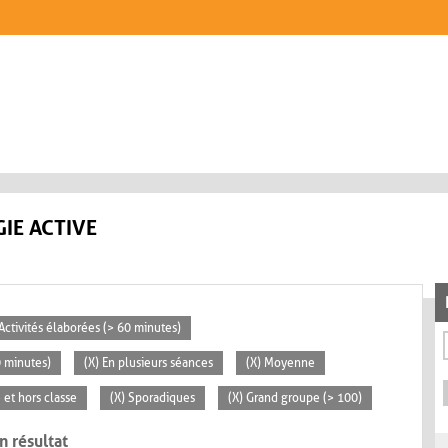
IE ACTIVE
 Activités élaborées (> 60 minutes)
0 minutes)
(X) En plusieurs séances
(X) Moyenne
e et hors classe
(X) Sporadiques
(X) Grand groupe (> 100)
n résultat