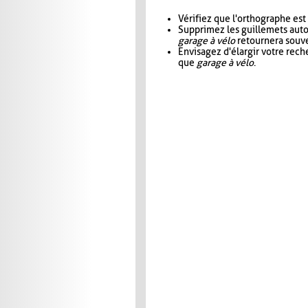
Vérifiez que l'orthographe est
Supprimez les guillemets aut
garage à vélo
retournera souve
Envisagez d'élargir votre rec
que
garage à vélo
.