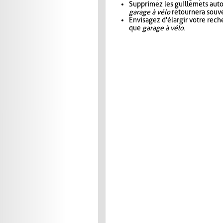
Supprimez les guillemets aut
garage à vélo
retournera souve
Envisagez d'élargir votre rec
que
garage à vélo
.