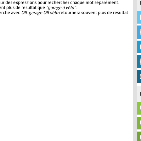
our des expressions pour rechercher chaque mot séparément.
nt plus de résultat que
"garage à vélo"
.
herche avec
OR
.
garage OR vélo
retournera souvent plus de résultat