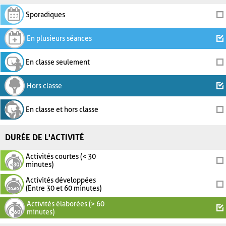
Sporadiques
En plusieurs séances
En classe seulement
Hors classe
En classe et hors classe
DURÉE DE L'ACTIVITÉ
Activités courtes (< 30
minutes)
Activités développées
(Entre 30 et 60 minutes)
Activités élaborées (> 60
minutes)