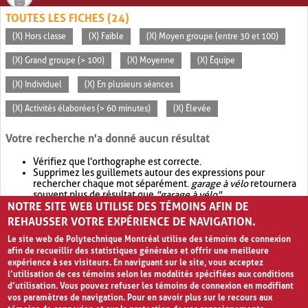
TOUTES LES FICHES (24)
(X) Hors classe
(X) Faible
(X) Moyen groupe (entre 30 et 100)
(X) Grand groupe (> 100)
(X) Moyenne
(X) Équipe
(X) Individuel
(X) En plusieurs séances
(X) Activités élaborées (> 60 minutes)
(X) Élevée
Votre recherche n'a donné aucun résultat
Vérifiez que l'orthographe est correcte.
Supprimez les guillemets autour des expressions pour
rechercher chaque mot séparément.
garage à vélo
retournera
souvent plus de résultat que
"garage à vélo"
.
NOTRE SITE WEB UTILISE DES TÉMOINS AFIN DE
Envisagez d'élargir votre recherche avec
OR
.
garage OR vélo
retournera souvent plus de résultat que
garage à vélo
.
REHAUSSER VOTRE EXPÉRIENCE DE NAVIGATION.
Le site web de Polytechnique Montréal utilise des témoins de connexion
afin de recueillir des statistiques générales et offrir une meilleure
expérience à ses visiteurs. En naviguant sur le site, vous acceptez
l’utilisation de ces témoins selon les modalités spécifiées aux conditions
d’utilisation. Vous pouvez refuser les témoins de connexion en modifiant
vos paramètres de navigation. Pour en savoir plus sur le recours aux