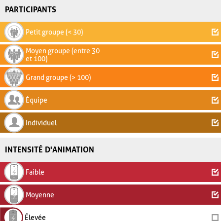
PARTICIPANTS
Petit groupe (< 30)
Moyen groupe (entre 30
et 100)
Grand groupe (> 100)
Équipe
Individuel
INTENSITÉ D'ANIMATION
Faible
Moyenne
Élevée