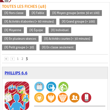
TOUTES LES FICHES (48)
(X) Hors classe
(X) Faible
(X) Moyen groupe (entre 30 et 100)
(X) Activités élaborées (> 60 minutes)
(X) Grand groupe (> 100)
(X) Moyenne
(X) Équipe
(X) Individuel
(X) En plusieurs séances
(X) Activités courtes (< 30 minutes)
(X) Petit groupe (< 30)
(X) En classe seulement
PAGES
«
‹
1
2
3
PHILLIPS 6.6