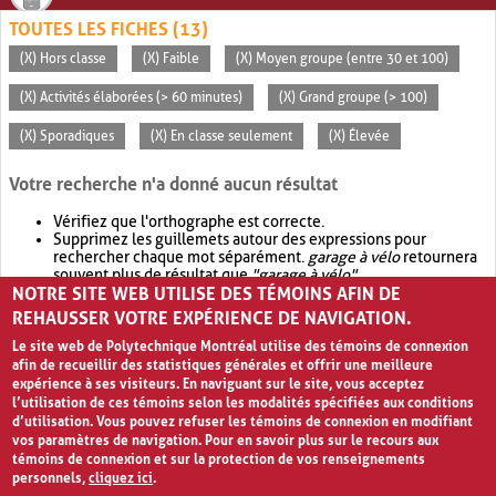
TOUTES LES FICHES (13)
(X) Hors classe
(X) Faible
(X) Moyen groupe (entre 30 et 100)
(X) Activités élaborées (> 60 minutes)
(X) Grand groupe (> 100)
(X) Sporadiques
(X) En classe seulement
(X) Élevée
Votre recherche n'a donné aucun résultat
Vérifiez que l'orthographe est correcte.
Supprimez les guillemets autour des expressions pour
rechercher chaque mot séparément.
garage à vélo
retournera
souvent plus de résultat que
"garage à vélo"
.
NOTRE SITE WEB UTILISE DES TÉMOINS AFIN DE
Envisagez d'élargir votre recherche avec
OR
.
garage OR vélo
retournera souvent plus de résultat que
garage à vélo
.
REHAUSSER VOTRE EXPÉRIENCE DE NAVIGATION.
Le site web de Polytechnique Montréal utilise des témoins de connexion
afin de recueillir des statistiques générales et offrir une meilleure
expérience à ses visiteurs. En naviguant sur le site, vous acceptez
l’utilisation de ces témoins selon les modalités spécifiées aux conditions
d’utilisation. Vous pouvez refuser les témoins de connexion en modifiant
vos paramètres de navigation. Pour en savoir plus sur le recours aux
témoins de connexion et sur la protection de vos renseignements
personnels,
cliquez ici
.
Avis de confidentialité et conditions d’utilisation