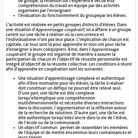
de groupe, la réflexion sur l'expérience vécue et la
compréhension du travail en équipe par des activités
organisées par l'enseignant
l'évaluation du fonctionnement du groupe par les élèves.
L'activité est réalisée en petits groupes distincts d'élèves. Dans
une situation d'
Apprentissage coopératif
, on a affaire à un groupe
centré sur une tâche à réaliser où la concurrence et
l'individualisme n'ont pas leur place. L'implication de chacun est
capitale, car tous sont là pour apprendre et tous ont pour tâche
d'enseigner à leurs coéquipiers. Ainsi, dans l'
Apprentissage
coopératif
, le groupe est organisé de manière à assurer la
participation de chacun et l'objectif de réussite personnelle est
intégré à l'objectif de la réussite collective. Les conditions à réunir
afin d'apprendre en coopération sont les suivantes :
Une situation d'apprentissage complexe et authentique :
afin d'être motivante pour les élèves, la tâche à réaliser
doit constituer un défi qui ne pourrait être relevé seul.
D'une part, une tâche est dite complexe
lorsqu'elle implique une compréhension
multidimensionnelle et nécessite diverses interactions
dans la discussion, l’argumentation et la réflexion autour
de la recherche de solutions. D'autre part, une tâche est
dite authentique lorsqu'elle s’ancre dans la vie de l’élève,
de l’école ou de la communauté.
Un objectif commun : permet de rassembler les membres
de l'équipe et de mettre en commun leurs connaissances et
leurs talents.