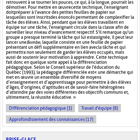
retrouvent à se tourner les pouces, ce qui, à la longue, pourrait les
démotiver. Pour mettre en œuvre cette technique, l'enseignant
doit préparer à l'avance des petites feuilles de papier sur
lesquelles sont inscrits des énoncés permettant de complexifier la
tâche des élèves. Ainsi, pendant que les élèves travaillent en
équipe sur une tâche, l'enseignant circule dans la classe afin de
surveiller leur niveau d'avancement respectif. S'il remarque qu'un
groupe a presque terminé la tâche qui lui est assignée, il peut leur
lancer une
Bombe
, laquelle consiste en une feuille de papier
présentant un défi supplémentaire en lien avec la tâche et qui
permettra non seulement de garder les élèves occupés, mais
aussi de soutenir leur motivation à apprendre. Cette technique
fait donc en quelque sorte appel à la différenciation
pédagogique. Selon le Conseil supérieur de l'éducation du
Québec (1993), la pédagogie différenciée est « une démarche qui
met en œuvre un ensemble diversifié de moyens
d’enseignement et d’apprentissage pour permettre à des élèves
d’âges, d’origines, d’aptitudes et de savoir-faire hétérogènes
d’atteindre par des voies différentes des objectifs communs et,
ultimement, la réussite éducative. »
Différenciation pédagogique (3)
Travail d'équipe (8)
Approfondissement des connaissances (17)
BRISE-GLACE