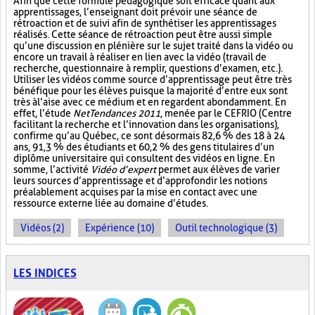
Afin que cette formule pédagogique soit efficace quant aux
apprentissages, l’enseignant doit prévoir une séance de
rétroaction et de suivi afin de synthétiser les apprentissages
réalisés. Cette séance de rétroaction peut être aussi simple
qu’une discussion en plénière sur le sujet traité dans la vidéo ou
encore un travail à réaliser en lien avec la vidéo (travail de
recherche, questionnaire à remplir, questions d’examen, etc.).
Utiliser les vidéos comme source d’apprentissage peut être très
bénéfique pour les élèves puisque la majorité d’entre eux sont
très à l’aise avec ce médium et en regardent abondamment. En
effet, l’étude
NetTendances 2011
, menée par le CEFRIO (Centre
facilitant la recherche et l’innovation dans les organisations),
confirme qu’au Québec, ce sont désormais 82,6 % des 18 à 24
ans, 91,3 % des étudiants et 60,2 % des gens titulaires d’un
diplôme universitaire qui consultent des vidéos en ligne. En
somme, l’activité
Vidéo d’expert
permet aux élèves de varier
leurs sources d’apprentissage et d’approfondir les notions
préalablement acquises par la mise en contact avec une
ressource externe liée au domaine d’études.
Vidéos (2)
Expérience (10)
Outil technologique (3)
LES INDICES