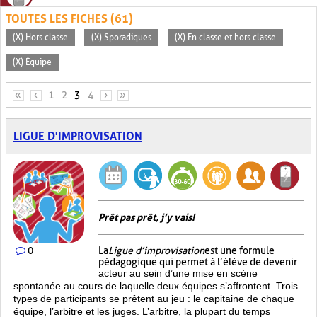
TOUTES LES FICHES (61)
(X) Hors classe
(X) Sporadiques
(X) En classe et hors classe
(X) Équipe
PAGES
«
‹
1
2
3
4
›
»
LIGUE D'IMPROVISATION
Prêt pas prêt, j’y vais!
0
La
Ligue d’improvisation
est une formule
pédagogique qui permet à l’élève de devenir
acteur au sein d’une mise en scène
spontanée au cours de laquelle deux équipes s’affrontent. Trois
types de participants se prêtent au jeu : le capitaine de chaque
équipe, l’arbitre et les juges. L’arbitre, la plupart du temps