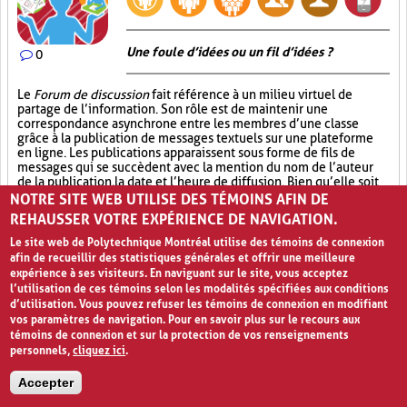
Une foule d’idées ou un fil d’idées ?
0
Le
Forum de discussion
fait référence à un milieu virtuel de
partage de l’information. Son rôle est de maintenir une
correspondance asynchrone entre les membres d’une classe
grâce à la publication de messages textuels sur une plateforme
en ligne. Les publications apparaissent sous forme de fils de
messages qui se succèdent avec la mention du nom de l’auteur
de la publication, la date et l’heure de diffusion. Bien qu’elle soit
durable, la publication est, par ailleurs, facile à modifier. Le
Forum
NOTRE SITE WEB UTILISE DES TÉMOINS AFIN DE
de discussion
permet à l’enseignant de créer des sections dans le
REHAUSSER VOTRE EXPÉRIENCE DE NAVIGATION.
forum afin d’orienter les discussions des élèves en fonction des
activités et des sujets abordés en classe. Il a l’avantage de
Le site web de Polytechnique Montréal utilise des témoins de connexion
favoriser la participation de tous les élèves, lorsqu’il s’agit
afin de recueillir des statistiques générales et offrir une meilleure
d’intervenir sur un ou plusieurs sujets donnés, tout en suscitant
expérience à ses visiteurs. En naviguant sur le site, vous acceptez
chez eux des réflexions approfondies qui doivent souvent être
l’utilisation de ces témoins selon les modalités spécifiées aux conditions
appuyées de preuves.
d’utilisation. Vous pouvez refuser les témoins de connexion en modifiant
vos paramètres de navigation. Pour en savoir plus sur le recours aux
Participation active (6)
Partage (13)
témoins de connexion et sur la protection de vos renseignements
personnels,
cliquez ici
.
Outil électronique (4)
Accepter
PAGES