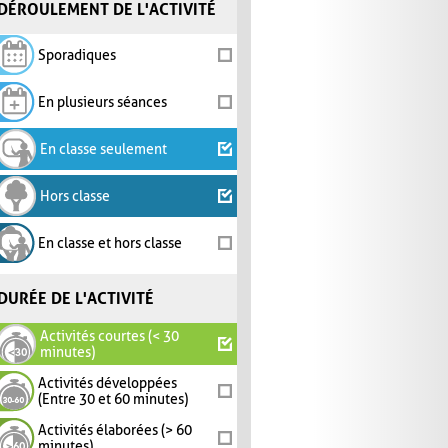
DÉROULEMENT DE L'ACTIVITÉ
Sporadiques
En plusieurs séances
En classe seulement
Hors classe
En classe et hors classe
DURÉE DE L'ACTIVITÉ
Activités courtes (< 30
minutes)
Activités développées
(Entre 30 et 60 minutes)
Activités élaborées (> 60
minutes)