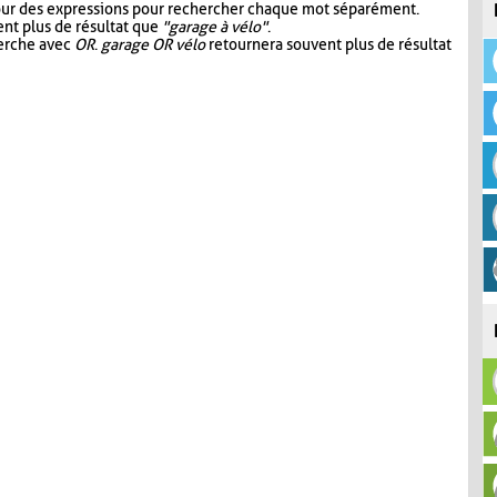
our des expressions pour rechercher chaque mot séparément.
nt plus de résultat que
"garage à vélo"
.
herche avec
OR
.
garage OR vélo
retournera souvent plus de résultat