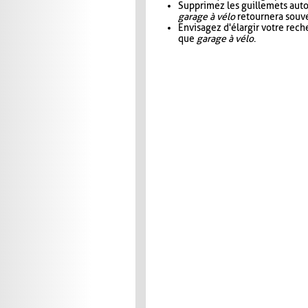
Supprimez les guillemets aut
garage à vélo
retournera souve
Envisagez d'élargir votre rec
que
garage à vélo
.