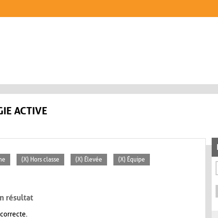
IE ACTIVE
ne
(X) Hors classe
(X) Élevée
(X) Équipe
n résultat
 correcte.