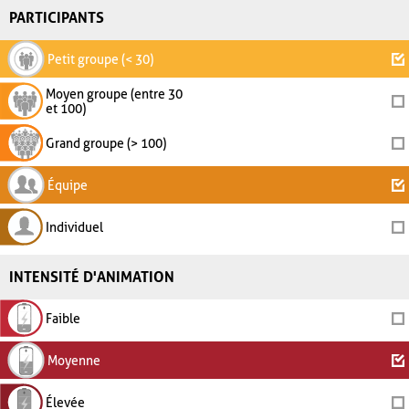
PARTICIPANTS
Petit groupe (< 30)
Moyen groupe (entre 30
et 100)
Grand groupe (> 100)
Équipe
Individuel
INTENSITÉ D'ANIMATION
Faible
Moyenne
Élevée