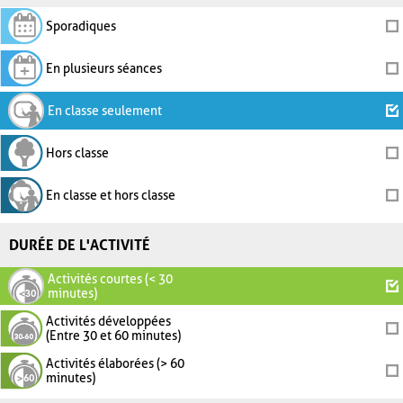
Sporadiques
En plusieurs séances
En classe seulement
Hors classe
En classe et hors classe
DURÉE DE L'ACTIVITÉ
Activités courtes (< 30
minutes)
Activités développées
(Entre 30 et 60 minutes)
Activités élaborées (> 60
minutes)