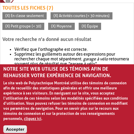
TOUTES LES FICHES (7)
(X) En classe seulement
(X) Activités courtes (< 30 minutes)
(X) Petit groupe (< 30)
(X) Moyenne
(X) Équipe
Votre recherche n'a donné aucun résultat
Vérifiez que l'orthographe est correcte.
Supprimez les guillemets autour des expressions pour
rechercher chaque mot séparément.
garage à vélo
retournera
souvent plus de résultat que
"garage à vélo"
.
NOTRE SITE WEB UTILISE DES TÉMOINS AFIN DE
Envisagez d'élargir votre recherche avec
OR
.
garage OR vélo
retournera souvent plus de résultat que
garage à vélo
.
REHAUSSER VOTRE EXPÉRIENCE DE NAVIGATION.
Le site web de Polytechnique Montréal utilise des témoins de connexion
afin de recueillir des statistiques générales et offrir une meilleure
expérience à ses visiteurs. En naviguant sur le site, vous acceptez
l’utilisation de ces témoins selon les modalités spécifiées aux conditions
d’utilisation. Vous pouvez refuser les témoins de connexion en modifiant
vos paramètres de navigation. Pour en savoir plus sur le recours aux
témoins de connexion et sur la protection de vos renseignements
personnels,
cliquez ici
.
Avis de confidentialité et conditions d’utilisation
Accepter