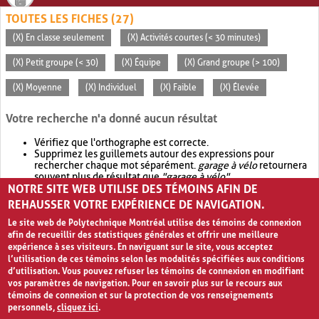
TOUTES LES FICHES (27)
(X) En classe seulement
(X) Activités courtes (< 30 minutes)
(X) Petit groupe (< 30)
(X) Équipe
(X) Grand groupe (> 100)
(X) Moyenne
(X) Individuel
(X) Faible
(X) Élevée
Votre recherche n'a donné aucun résultat
Vérifiez que l'orthographe est correcte.
Supprimez les guillemets autour des expressions pour
rechercher chaque mot séparément.
garage à vélo
retournera
souvent plus de résultat que
"garage à vélo"
.
NOTRE SITE WEB UTILISE DES TÉMOINS AFIN DE
Envisagez d'élargir votre recherche avec
OR
.
garage OR vélo
retournera souvent plus de résultat que
garage à vélo
.
REHAUSSER VOTRE EXPÉRIENCE DE NAVIGATION.
Le site web de Polytechnique Montréal utilise des témoins de connexion
afin de recueillir des statistiques générales et offrir une meilleure
expérience à ses visiteurs. En naviguant sur le site, vous acceptez
l’utilisation de ces témoins selon les modalités spécifiées aux conditions
d’utilisation. Vous pouvez refuser les témoins de connexion en modifiant
vos paramètres de navigation. Pour en savoir plus sur le recours aux
témoins de connexion et sur la protection de vos renseignements
personnels,
cliquez ici
.
Avis de confidentialité et conditions d’utilisation