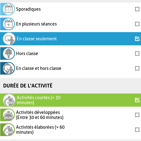
Sporadiques
En plusieurs séances
En classe seulement
Hors classe
En classe et hors classe
DURÉE DE L'ACTIVITÉ
Activités courtes (< 30
minutes)
Activités développées
(Entre 30 et 60 minutes)
Activités élaborées (> 60
minutes)