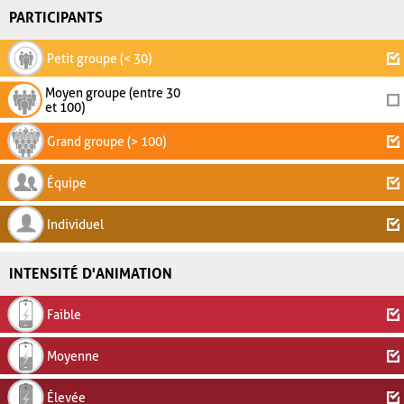
PARTICIPANTS
Petit groupe (< 30)
Moyen groupe (entre 30
et 100)
Grand groupe (> 100)
Équipe
Individuel
INTENSITÉ D'ANIMATION
Faible
Moyenne
Élevée