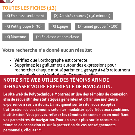
TOUTES LES FICHES (13)
(X) En classe seulement
(X) Activités courtes (< 30 minutes)
(X) Petit groupe (< 30)
(X) Équipe
(X) Grand groupe (> 100)
(X) Moyenne
(X) En classe et hors classe
Votre recherche n'a donné aucun résultat
Vérifiez que l'orthographe est correcte.
Supprimez les guillemets autour des expressions pour
rechercher chaque mot séparément.
garage à vélo
retournera
souvent plus de résultat que
"garage à vélo"
.
NOTRE SITE WEB UTILISE DES TÉMOINS AFIN DE
Envisagez d'élargir votre recherche avec
OR
.
garage OR vélo
retournera souvent plus de résultat que
garage à vélo
.
REHAUSSER VOTRE EXPÉRIENCE DE NAVIGATION.
Le site web de Polytechnique Montréal utilise des témoins de connexion
afin de recueillir des statistiques générales et offrir une meilleure
expérience à ses visiteurs. En naviguant sur le site, vous acceptez
l’utilisation de ces témoins selon les modalités spécifiées aux conditions
d’utilisation. Vous pouvez refuser les témoins de connexion en modifiant
vos paramètres de navigation. Pour en savoir plus sur le recours aux
témoins de connexion et sur la protection de vos renseignements
personnels,
cliquez ici
.
Avis de confidentialité et conditions d’utilisation