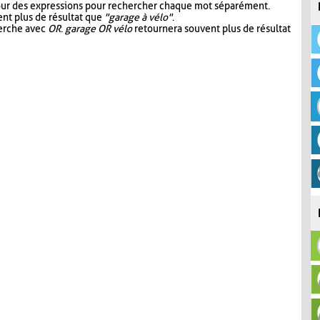
our des expressions pour rechercher chaque mot séparément.
nt plus de résultat que
"garage à vélo"
.
herche avec
OR
.
garage OR vélo
retournera souvent plus de résultat