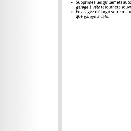
Supprimez les guillemets aut
garage à vélo
retournera souve
Envisagez d'élargir votre rec
que
garage à vélo
.