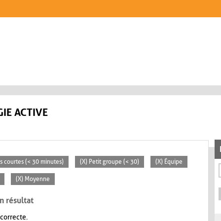
IE ACTIVE
és courtes (< 30 minutes)
(X) Petit groupe (< 30)
(X) Équipe
(X) Moyenne
n résultat
 correcte.