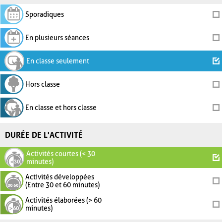
Sporadiques
En plusieurs séances
En classe seulement
Hors classe
En classe et hors classe
DURÉE DE L'ACTIVITÉ
Activités courtes (< 30
minutes)
Activités développées
(Entre 30 et 60 minutes)
Activités élaborées (> 60
minutes)