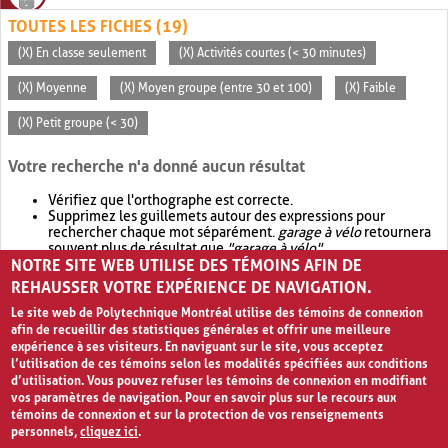
TOUTES LES FICHES (19)
(X) En classe seulement
(X) Activités courtes (< 30 minutes)
(X) Moyenne
(X) Moyen groupe (entre 30 et 100)
(X) Faible
(X) Petit groupe (< 30)
Votre recherche n'a donné aucun résultat
Vérifiez que l'orthographe est correcte.
Supprimez les guillemets autour des expressions pour
rechercher chaque mot séparément.
garage à vélo
retournera
souvent plus de résultat que
"garage à vélo"
.
NOTRE SITE WEB UTILISE DES TÉMOINS AFIN DE
Envisagez d'élargir votre recherche avec
OR
.
garage OR vélo
retournera souvent plus de résultat que
garage à vélo
.
REHAUSSER VOTRE EXPÉRIENCE DE NAVIGATION.
Le site web de Polytechnique Montréal utilise des témoins de connexion
afin de recueillir des statistiques générales et offrir une meilleure
expérience à ses visiteurs. En naviguant sur le site, vous acceptez
l’utilisation de ces témoins selon les modalités spécifiées aux conditions
d’utilisation. Vous pouvez refuser les témoins de connexion en modifiant
vos paramètres de navigation. Pour en savoir plus sur le recours aux
témoins de connexion et sur la protection de vos renseignements
personnels,
cliquez ici
.
Avis de confidentialité et conditions d’utilisation