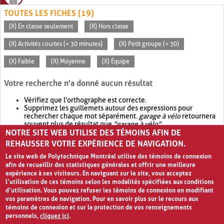
TOUTES LES FICHES (19)
(X) En classe seulement
(X) Hors classe
(X) Activités courtes (< 30 minutes)
(X) Petit groupe (< 30)
(X) Faible
(X) Moyenne
(X) Équipe
Votre recherche n'a donné aucun résultat
Vérifiez que l'orthographe est correcte.
Supprimez les guillemets autour des expressions pour
rechercher chaque mot séparément.
garage à vélo
retournera
souvent plus de résultat que
"garage à vélo"
.
NOTRE SITE WEB UTILISE DES TÉMOINS AFIN DE
Envisagez d'élargir votre recherche avec
OR
.
garage OR vélo
retournera souvent plus de résultat que
garage à vélo
.
REHAUSSER VOTRE EXPÉRIENCE DE NAVIGATION.
Le site web de Polytechnique Montréal utilise des témoins de connexion
afin de recueillir des statistiques générales et offrir une meilleure
expérience à ses visiteurs. En naviguant sur le site, vous acceptez
l’utilisation de ces témoins selon les modalités spécifiées aux conditions
d’utilisation. Vous pouvez refuser les témoins de connexion en modifiant
vos paramètres de navigation. Pour en savoir plus sur le recours aux
témoins de connexion et sur la protection de vos renseignements
personnels,
cliquez ici
.
Avis de confidentialité et conditions d’utilisation