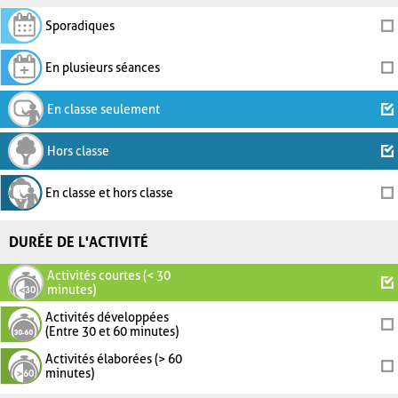
Sporadiques
En plusieurs séances
En classe seulement
Hors classe
En classe et hors classe
DURÉE DE L'ACTIVITÉ
Activités courtes (< 30
minutes)
Activités développées
(Entre 30 et 60 minutes)
Activités élaborées (> 60
minutes)