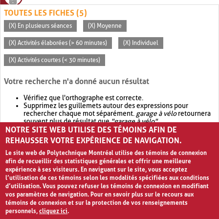
TOUTES LES FICHES (5)
(X) En plusieurs séances
(X) Moyenne
(X) Activités élaborées (> 60 minutes)
(X) Individuel
(X) Activités courtes (< 30 minutes)
Votre recherche n'a donné aucun résultat
Vérifiez que l'orthographe est correcte.
Supprimez les guillemets autour des expressions pour
rechercher chaque mot séparément.
garage à vélo
retournera
souvent plus de résultat que
"garage à vélo"
.
NOTRE SITE WEB UTILISE DES TÉMOINS AFIN DE
Envisagez d'élargir votre recherche avec
OR
.
garage OR vélo
retournera souvent plus de résultat que
garage à vélo
.
REHAUSSER VOTRE EXPÉRIENCE DE NAVIGATION.
Le site web de Polytechnique Montréal utilise des témoins de connexion
afin de recueillir des statistiques générales et offrir une meilleure
expérience à ses visiteurs. En naviguant sur le site, vous acceptez
l’utilisation de ces témoins selon les modalités spécifiées aux conditions
d’utilisation. Vous pouvez refuser les témoins de connexion en modifiant
vos paramètres de navigation. Pour en savoir plus sur le recours aux
témoins de connexion et sur la protection de vos renseignements
personnels,
cliquez ici
.
Avis de confidentialité et conditions d’utilisation