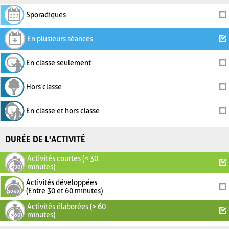
Sporadiques
En plusieurs séances
En classe seulement
Hors classe
En classe et hors classe
DURÉE DE L'ACTIVITÉ
Activités courtes (< 30
minutes)
Activités développées
(Entre 30 et 60 minutes)
Activités élaborées (> 60
minutes)