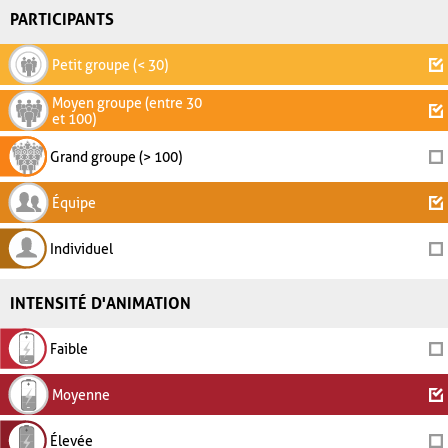
PARTICIPANTS
Petit groupe (< 30)
Moyen groupe (entre 30
et 100)
Grand groupe (> 100)
Équipe
Individuel
INTENSITÉ D'ANIMATION
Faible
Moyenne
Élevée