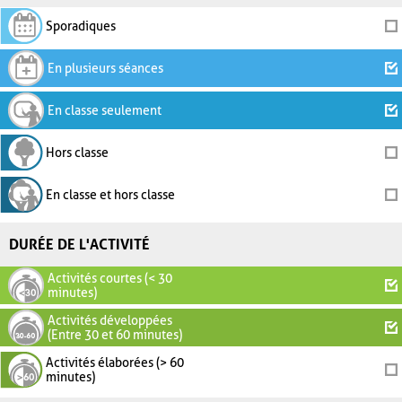
Sporadiques
En plusieurs séances
En classe seulement
Hors classe
En classe et hors classe
DURÉE DE L'ACTIVITÉ
Activités courtes (< 30
minutes)
Activités développées
(Entre 30 et 60 minutes)
Activités élaborées (> 60
minutes)