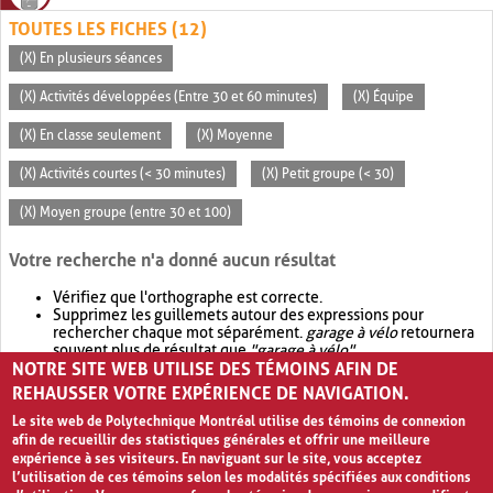
TOUTES LES FICHES (12)
(X) En plusieurs séances
(X) Activités développées (Entre 30 et 60 minutes)
(X) Équipe
(X) En classe seulement
(X) Moyenne
(X) Activités courtes (< 30 minutes)
(X) Petit groupe (< 30)
(X) Moyen groupe (entre 30 et 100)
Votre recherche n'a donné aucun résultat
Vérifiez que l'orthographe est correcte.
Supprimez les guillemets autour des expressions pour
rechercher chaque mot séparément.
garage à vélo
retournera
souvent plus de résultat que
"garage à vélo"
.
NOTRE SITE WEB UTILISE DES TÉMOINS AFIN DE
Envisagez d'élargir votre recherche avec
OR
.
garage OR vélo
retournera souvent plus de résultat que
garage à vélo
.
REHAUSSER VOTRE EXPÉRIENCE DE NAVIGATION.
Le site web de Polytechnique Montréal utilise des témoins de connexion
afin de recueillir des statistiques générales et offrir une meilleure
expérience à ses visiteurs. En naviguant sur le site, vous acceptez
l’utilisation de ces témoins selon les modalités spécifiées aux conditions