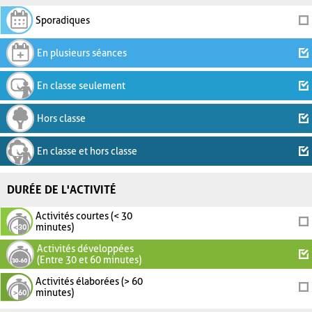
Sporadiques
En plusieurs séances
En classe seulement
Hors classe
En classe et hors classe
DURÉE DE L'ACTIVITÉ
Activités courtes (< 30
minutes)
Activités développées
(Entre 30 et 60 minutes)
Activités élaborées (> 60
minutes)