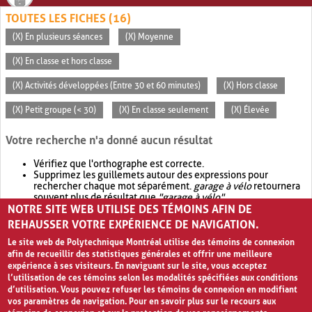
TOUTES LES FICHES (16)
(X) En plusieurs séances
(X) Moyenne
(X) En classe et hors classe
(X) Activités développées (Entre 30 et 60 minutes)
(X) Hors classe
(X) Petit groupe (< 30)
(X) En classe seulement
(X) Élevée
Votre recherche n'a donné aucun résultat
Vérifiez que l'orthographe est correcte.
Supprimez les guillemets autour des expressions pour
rechercher chaque mot séparément.
garage à vélo
retournera
souvent plus de résultat que
"garage à vélo"
.
NOTRE SITE WEB UTILISE DES TÉMOINS AFIN DE
Envisagez d'élargir votre recherche avec
OR
.
garage OR vélo
retournera souvent plus de résultat que
garage à vélo
.
REHAUSSER VOTRE EXPÉRIENCE DE NAVIGATION.
Le site web de Polytechnique Montréal utilise des témoins de connexion
afin de recueillir des statistiques générales et offrir une meilleure
expérience à ses visiteurs. En naviguant sur le site, vous acceptez
l’utilisation de ces témoins selon les modalités spécifiées aux conditions
d’utilisation. Vous pouvez refuser les témoins de connexion en modifiant
vos paramètres de navigation. Pour en savoir plus sur le recours aux