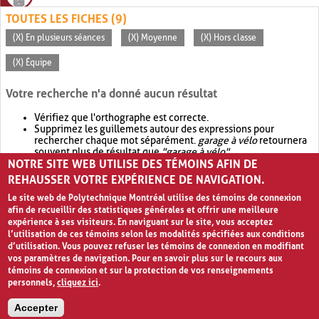
TOUTES LES FICHES (9)
(X) En plusieurs séances
(X) Moyenne
(X) Hors classe
(X) Équipe
Votre recherche n'a donné aucun résultat
Vérifiez que l'orthographe est correcte.
Supprimez les guillemets autour des expressions pour
rechercher chaque mot séparément.
garage à vélo
retournera
souvent plus de résultat que
"garage à vélo"
.
NOTRE SITE WEB UTILISE DES TÉMOINS AFIN DE
Envisagez d'élargir votre recherche avec
OR
.
garage OR vélo
retournera souvent plus de résultat que
garage à vélo
.
REHAUSSER VOTRE EXPÉRIENCE DE NAVIGATION.
Le site web de Polytechnique Montréal utilise des témoins de connexion
afin de recueillir des statistiques générales et offrir une meilleure
expérience à ses visiteurs. En naviguant sur le site, vous acceptez
l’utilisation de ces témoins selon les modalités spécifiées aux conditions
d’utilisation. Vous pouvez refuser les témoins de connexion en modifiant
vos paramètres de navigation. Pour en savoir plus sur le recours aux
témoins de connexion et sur la protection de vos renseignements
personnels,
cliquez ici
.
Avis de confidentialité et conditions d’utilisation
Accepter