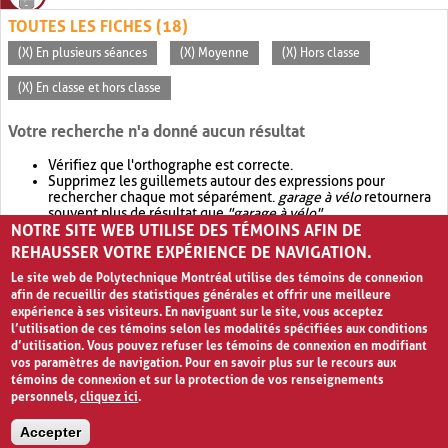
TOUTES LES FICHES (18)
(X) En plusieurs séances
(X) Moyenne
(X) Hors classe
(X) En classe et hors classe
Votre recherche n'a donné aucun résultat
Vérifiez que l'orthographe est correcte.
Supprimez les guillemets autour des expressions pour
rechercher chaque mot séparément.
garage à vélo
retournera
souvent plus de résultat que
"garage à vélo"
.
NOTRE SITE WEB UTILISE DES TÉMOINS AFIN DE
Envisagez d'élargir votre recherche avec
OR
.
garage OR vélo
retournera souvent plus de résultat que
garage à vélo
.
REHAUSSER VOTRE EXPÉRIENCE DE NAVIGATION.
Le site web de Polytechnique Montréal utilise des témoins de connexion
afin de recueillir des statistiques générales et offrir une meilleure
expérience à ses visiteurs. En naviguant sur le site, vous acceptez
l’utilisation de ces témoins selon les modalités spécifiées aux conditions
d’utilisation. Vous pouvez refuser les témoins de connexion en modifiant
vos paramètres de navigation. Pour en savoir plus sur le recours aux
témoins de connexion et sur la protection de vos renseignements
personnels,
cliquez ici
.
Avis de confidentialité et conditions d’utilisation
Accepter