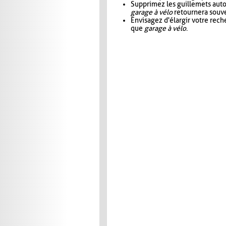
Supprimez les guillemets aut
garage à vélo
retournera souve
Envisagez d'élargir votre rec
que
garage à vélo
.