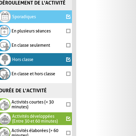
DÉROULEMENT DE L'ACTIVITÉ
Sporadiques
En plusieurs séances
En classe seulement
Hors classe
En classe et hors classe
DURÉE DE L'ACTIVITÉ
Activités courtes (< 30
minutes)
Activités développées
(Entre 30 et 60 minutes)
Activités élaborées (> 60
minutes)