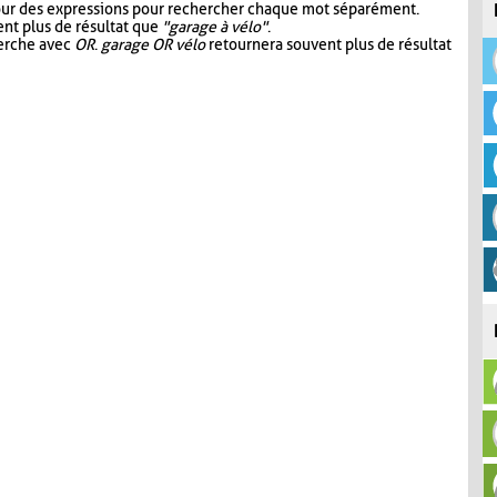
our des expressions pour rechercher chaque mot séparément.
nt plus de résultat que
"garage à vélo"
.
herche avec
OR
.
garage OR vélo
retournera souvent plus de résultat