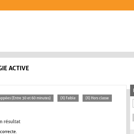
IE ACTIVE
loppées (Entre 30 et 60 minutes)
(X) Faible
(X) Hors classe
n résultat
 correcte.