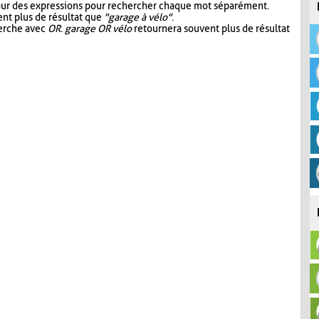
our des expressions pour rechercher chaque mot séparément.
nt plus de résultat que
"garage à vélo"
.
herche avec
OR
.
garage OR vélo
retournera souvent plus de résultat