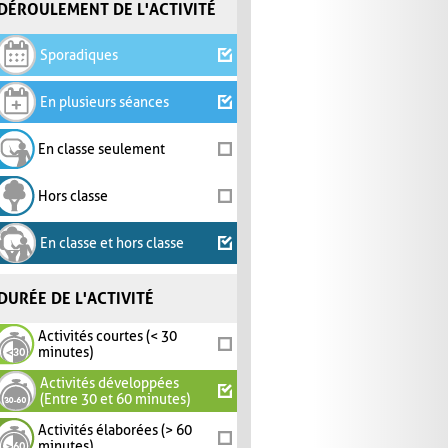
DÉROULEMENT DE L'ACTIVITÉ
Sporadiques
En plusieurs séances
En classe seulement
Hors classe
En classe et hors classe
DURÉE DE L'ACTIVITÉ
Activités courtes (< 30
minutes)
Activités développées
(Entre 30 et 60 minutes)
Activités élaborées (> 60
minutes)