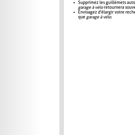
Supprimez les guillemets aut
garage à vélo
retournera souve
Envisagez d'élargir votre rec
que
garage à vélo
.