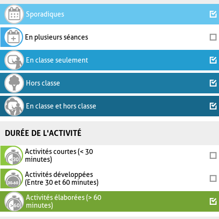
Sporadiques
En plusieurs séances
En classe seulement
Hors classe
En classe et hors classe
DURÉE DE L'ACTIVITÉ
Activités courtes (< 30
minutes)
Activités développées
(Entre 30 et 60 minutes)
Activités élaborées (> 60
minutes)