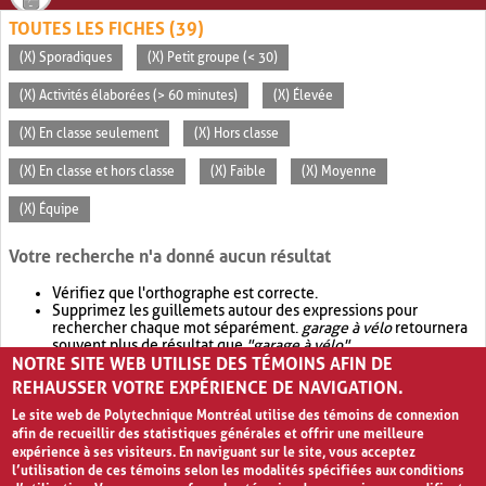
TOUTES LES FICHES (39)
(X) Sporadiques
(X) Petit groupe (< 30)
(X) Activités élaborées (> 60 minutes)
(X) Élevée
(X) En classe seulement
(X) Hors classe
(X) En classe et hors classe
(X) Faible
(X) Moyenne
(X) Équipe
Votre recherche n'a donné aucun résultat
Vérifiez que l'orthographe est correcte.
Supprimez les guillemets autour des expressions pour
rechercher chaque mot séparément.
garage à vélo
retournera
souvent plus de résultat que
"garage à vélo"
.
NOTRE SITE WEB UTILISE DES TÉMOINS AFIN DE
Envisagez d'élargir votre recherche avec
OR
.
garage OR vélo
retournera souvent plus de résultat que
garage à vélo
.
REHAUSSER VOTRE EXPÉRIENCE DE NAVIGATION.
Le site web de Polytechnique Montréal utilise des témoins de connexion
afin de recueillir des statistiques générales et offrir une meilleure
expérience à ses visiteurs. En naviguant sur le site, vous acceptez
l’utilisation de ces témoins selon les modalités spécifiées aux conditions