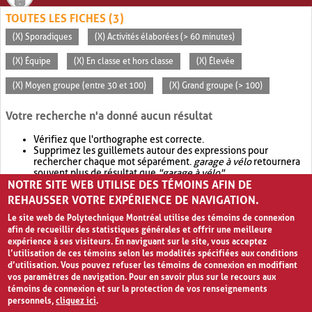
TOUTES LES FICHES (3)
(X) Sporadiques
(X) Activités élaborées (> 60 minutes)
(X) Équipe
(X) En classe et hors classe
(X) Élevée
(X) Moyen groupe (entre 30 et 100)
(X) Grand groupe (> 100)
Votre recherche n'a donné aucun résultat
Vérifiez que l'orthographe est correcte.
Supprimez les guillemets autour des expressions pour
rechercher chaque mot séparément.
garage à vélo
retournera
souvent plus de résultat que
"garage à vélo"
.
NOTRE SITE WEB UTILISE DES TÉMOINS AFIN DE
Envisagez d'élargir votre recherche avec
OR
.
garage OR vélo
retournera souvent plus de résultat que
garage à vélo
.
REHAUSSER VOTRE EXPÉRIENCE DE NAVIGATION.
Le site web de Polytechnique Montréal utilise des témoins de connexion
afin de recueillir des statistiques générales et offrir une meilleure
expérience à ses visiteurs. En naviguant sur le site, vous acceptez
l’utilisation de ces témoins selon les modalités spécifiées aux conditions
d’utilisation. Vous pouvez refuser les témoins de connexion en modifiant
vos paramètres de navigation. Pour en savoir plus sur le recours aux
témoins de connexion et sur la protection de vos renseignements
personnels,
cliquez ici
.
Avis de confidentialité et conditions d’utilisation