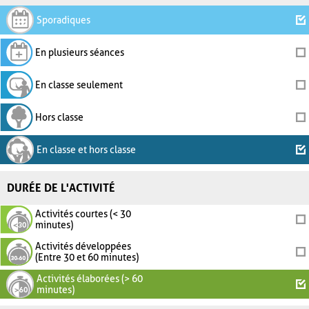
Sporadiques
En plusieurs séances
En classe seulement
Hors classe
En classe et hors classe
DURÉE DE L'ACTIVITÉ
Activités courtes (< 30
minutes)
Activités développées
(Entre 30 et 60 minutes)
Activités élaborées (> 60
minutes)