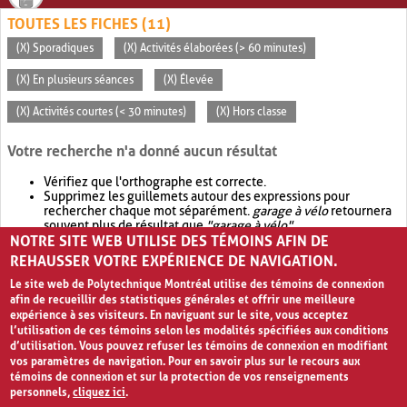
TOUTES LES FICHES (11)
(X) Sporadiques
(X) Activités élaborées (> 60 minutes)
(X) En plusieurs séances
(X) Élevée
(X) Activités courtes (< 30 minutes)
(X) Hors classe
Votre recherche n'a donné aucun résultat
Vérifiez que l'orthographe est correcte.
Supprimez les guillemets autour des expressions pour
rechercher chaque mot séparément.
garage à vélo
retournera
souvent plus de résultat que
"garage à vélo"
.
NOTRE SITE WEB UTILISE DES TÉMOINS AFIN DE
Envisagez d'élargir votre recherche avec
OR
.
garage OR vélo
retournera souvent plus de résultat que
garage à vélo
.
REHAUSSER VOTRE EXPÉRIENCE DE NAVIGATION.
Le site web de Polytechnique Montréal utilise des témoins de connexion
afin de recueillir des statistiques générales et offrir une meilleure
expérience à ses visiteurs. En naviguant sur le site, vous acceptez
l’utilisation de ces témoins selon les modalités spécifiées aux conditions
d’utilisation. Vous pouvez refuser les témoins de connexion en modifiant
vos paramètres de navigation. Pour en savoir plus sur le recours aux
témoins de connexion et sur la protection de vos renseignements
personnels,
cliquez ici
.
Avis de confidentialité et conditions d’utilisation