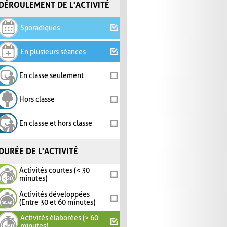
DÉROULEMENT DE L'ACTIVITÉ
Sporadiques
En plusieurs séances
En classe seulement
Hors classe
En classe et hors classe
DURÉE DE L'ACTIVITÉ
Activités courtes (< 30
minutes)
Activités développées
(Entre 30 et 60 minutes)
Activités élaborées (> 60
minutes)