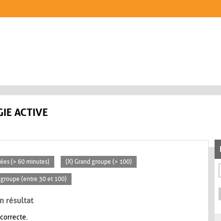
IE ACTIVE
rées (> 60 minutes)
(X) Grand groupe (> 100)
groupe (entre 30 et 100)
n résultat
 correcte.