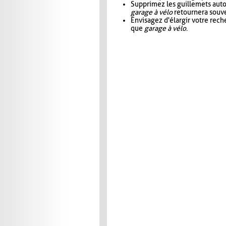
Supprimez les guillemets aut
garage à vélo
retournera souve
Envisagez d'élargir votre rec
que
garage à vélo
.