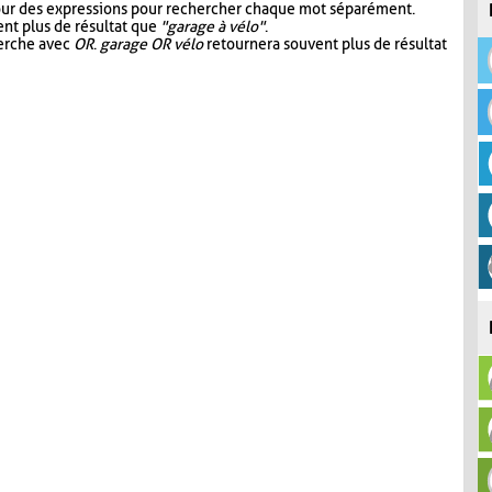
our des expressions pour rechercher chaque mot séparément.
nt plus de résultat que
"garage à vélo"
.
herche avec
OR
.
garage OR vélo
retournera souvent plus de résultat