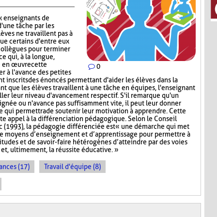
x enseignants de
d'une tâche par les
lèves ne travaillent pas à
que certains d'entre eux
collègues pour terminer
ce qui, à la longue,
e en œuvre cette
0
er à l'avance des petites
nt inscrits des énoncés permettant d'aider les élèves dans la
ant que les élèves travaillent à une tâche en équipes, l'enseignant
iller leur niveau d'avancement respectif. S'il remarque qu'un
signée ou n'avance pas suffisamment vite, il peut leur donner
ce qui permettra de soutenir leur motivation à apprendre. Cette
te appel à la différenciation pédagogique. Selon le Conseil
 (1993), la pédagogie différenciée est « une démarche qui met
de moyens d’enseignement et d’apprentissage pour permettre à
titudes et de savoir-faire hétérogènes d’atteindre par des voies
et, ultimement, la réussite éducative. »
ances (17)
Travail d'équipe (8)