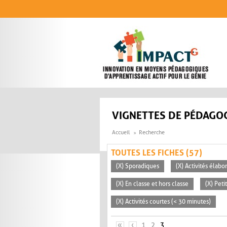
Aller au contenu principal
VIGNETTES DE PÉDAGOG
Accueil
Recherche
TOUTES LES FICHES (57)
(X) Sporadiques
(X) Activités élabo
(X) En classe et hors classe
(X) Peti
(X) Activités courtes (< 30 minutes)
PAGES
«
‹
1
2
3