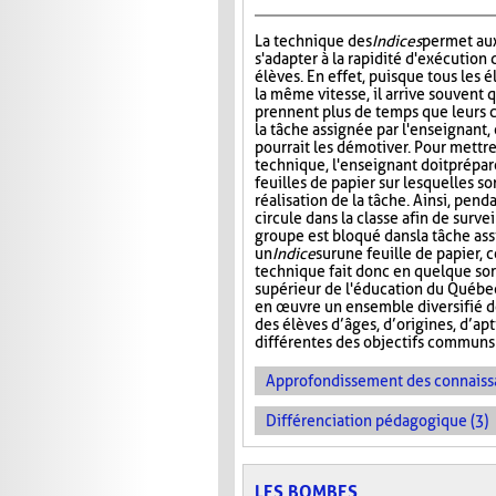
La technique des
Indices
permet au
s'adapter à la rapidité d'exécution 
élèves. En effet, puisque tous les é
la même vitesse, il arrive souvent 
prennent plus de temps que leurs 
la tâche assignée par l'enseignant, 
pourrait les démotiver. Pour mettr
technique, l'enseignant doit prépar
feuilles de papier sur lesquelles so
réalisation de la tâche. Ainsi, pend
circule dans la classe afin de surve
groupe est bloqué dans la tâche as
un
Indice
sur
une feuille de papier, 
technique fait donc en quelque sor
supérieur de l'éducation du Québec
en œuvre un ensemble diversifié 
des élèves d’âges, d’origines, d’ap
différentes des objectifs communs 
Approfondissement des connaiss
Différenciation pédagogique (3)
LES BOMBES