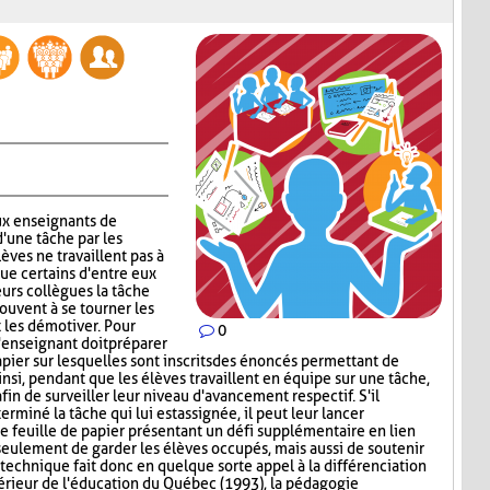
x enseignants de
d'une tâche par les
lèves ne travaillent pas à
que certains d'entre eux
urs collègues la tâche
rouvent à se tourner les
t les démotiver. Pour
0
'enseignant doit préparer
papier sur lesquelles sont inscrits des énoncés permettant de
insi, pendant que les élèves travaillent en équipe sur une tâche,
afin de surveiller leur niveau d'avancement respectif. S'il
miné la tâche qui lui est assignée, il peut leur lancer
ne feuille de papier présentant un défi supplémentaire en lien
 seulement de garder les élèves occupés, mais aussi de soutenir
technique fait donc en quelque sorte appel à la différenciation
érieur de l'éducation du Québec (1993), la pédagogie