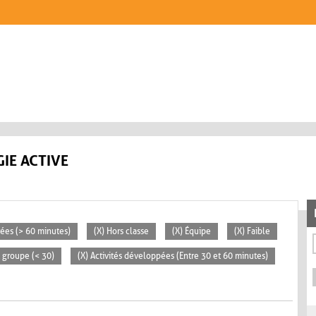
IE ACTIVE
rées (> 60 minutes)
(X) Hors classe
(X) Équipe
(X) Faible
t groupe (< 30)
(X) Activités développées (Entre 30 et 60 minutes)