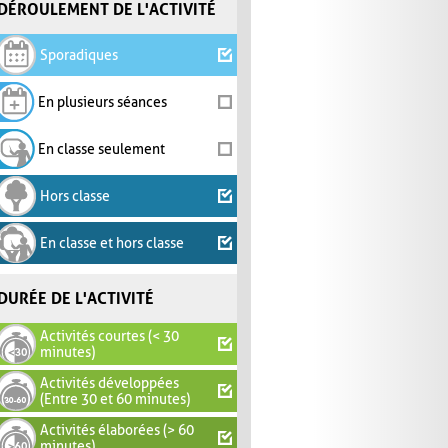
DÉROULEMENT DE L'ACTIVITÉ
Sporadiques
En plusieurs séances
En classe seulement
Hors classe
En classe et hors classe
DURÉE DE L'ACTIVITÉ
Activités courtes (< 30
minutes)
Activités développées
(Entre 30 et 60 minutes)
Activités élaborées (> 60
minutes)