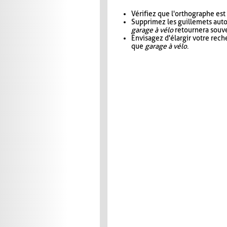
Vérifiez que l'orthographe est
Supprimez les guillemets aut
garage à vélo
retournera souve
Envisagez d'élargir votre rec
que
garage à vélo
.