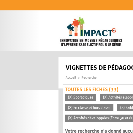
Aller au contenu principal
VIGNETTES DE PÉDAGOG
Accueil
Recherche
TOUTES LES FICHES (33)
(X) Sporadiques
(X) Activités élabo
(X) En classe et hors classe
(X) Faib
(X) Activités développées (Entre 30 et 6
Votre recherche n'a donné aucu