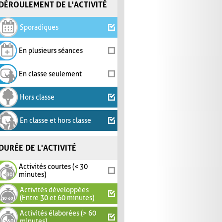
DÉROULEMENT DE L'ACTIVITÉ
Sporadiques
En plusieurs séances
En classe seulement
Hors classe
En classe et hors classe
DURÉE DE L'ACTIVITÉ
Activités courtes (< 30
minutes)
Activités développées
(Entre 30 et 60 minutes)
Activités élaborées (> 60
minutes)