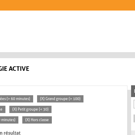
IE ACTIVE
rées (> 60 minutes)
(X) Grand groupe (> 100)
le
(X) Petit groupe (< 30)
0 minutes)
(X) Hors classe
n résultat