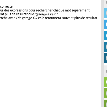
 correcte.
our des expressions pour rechercher chaque mot séparément.
nt plus de résultat que
"garage à vélo"
.
herche avec
OR
.
garage OR vélo
retournera souvent plus de résultat