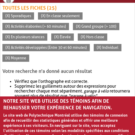
TOUTES LES FICHES (25)
(X) Sporadiques
(X) En classe seulement
(X) Activités élaborées (> 60 minutes)
(X) Grand groupe (> 100)
(X) En plusieurs séances
(X) Élevée
(X) Hors classe
(X) Activités développées (Entre 30 et 60 minutes)
(X) Individuel
(X) Moyenne
Votre recherche n'a donné aucun résultat
Vérifiez que l'orthographe est correcte.
Supprimez les guillemets autour des expressions pour
rechercher chaque mot séparément.
garage à vélo
retournera
souvent plus de résultat que
"garage à vélo"
.
NOTRE SITE WEB UTILISE DES TÉMOINS AFIN DE
Envisagez d'élargir votre recherche avec
OR
.
garage OR vélo
retournera souvent plus de résultat que
garage à vélo
.
REHAUSSER VOTRE EXPÉRIENCE DE NAVIGATION.
Le site web de Polytechnique Montréal utilise des témoins de connexion
afin de recueillir des statistiques générales et offrir une meilleure
expérience à ses visiteurs. En naviguant sur le site, vous acceptez
l’utilisation de ces témoins selon les modalités spécifiées aux conditions