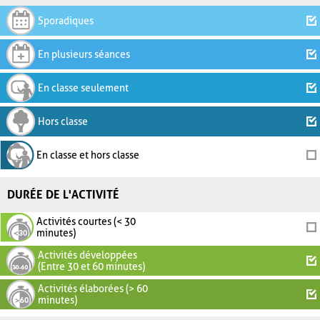
Sporadiques
En plusieurs séances
En classe seulement
Hors classe
En classe et hors classe
DURÉE DE L'ACTIVITÉ
Activités courtes (< 30
minutes)
Activités développées
(Entre 30 et 60 minutes)
Activités élaborées (> 60
minutes)