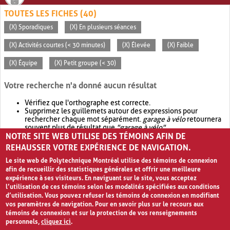
TOUTES LES FICHES (40)
(X) Sporadiques
(X) En plusieurs séances
(X) Activités courtes (< 30 minutes)
(X) Élevée
(X) Faible
(X) Équipe
(X) Petit groupe (< 30)
Votre recherche n'a donné aucun résultat
Vérifiez que l'orthographe est correcte.
Supprimez les guillemets autour des expressions pour
rechercher chaque mot séparément.
garage à vélo
retournera
souvent plus de résultat que
"garage à vélo"
.
NOTRE SITE WEB UTILISE DES TÉMOINS AFIN DE
Envisagez d'élargir votre recherche avec
OR
.
garage OR vélo
retournera souvent plus de résultat que
garage à vélo
.
REHAUSSER VOTRE EXPÉRIENCE DE NAVIGATION.
Le site web de Polytechnique Montréal utilise des témoins de connexion
afin de recueillir des statistiques générales et offrir une meilleure
expérience à ses visiteurs. En naviguant sur le site, vous acceptez
l’utilisation de ces témoins selon les modalités spécifiées aux conditions
d’utilisation. Vous pouvez refuser les témoins de connexion en modifiant
vos paramètres de navigation. Pour en savoir plus sur le recours aux
témoins de connexion et sur la protection de vos renseignements
personnels,
cliquez ici
.
Avis de confidentialité et conditions d’utilisation