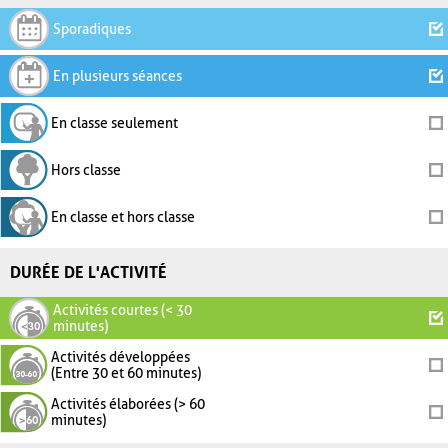
Sporadiques
En plusieurs séances
En classe seulement
Hors classe
En classe et hors classe
DURÉE DE L'ACTIVITÉ
Activités courtes (< 30
minutes)
Activités développées
(Entre 30 et 60 minutes)
Activités élaborées (> 60
minutes)