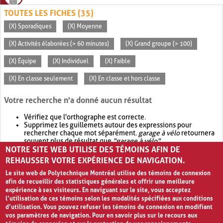
TOUTES LES FICHES (35)
(X) Sporadiques
(X) Moyenne
(X) Activités élaborées (> 60 minutes)
(X) Grand groupe (> 100)
(X) Équipe
(X) Individuel
(X) Faible
(X) En classe seulement
(X) En classe et hors classe
Votre recherche n'a donné aucun résultat
Vérifiez que l'orthographe est correcte.
Supprimez les guillemets autour des expressions pour
rechercher chaque mot séparément.
garage à vélo
retournera
souvent plus de résultat que
"garage à vélo"
.
NOTRE SITE WEB UTILISE DES TÉMOINS AFIN DE
Envisagez d'élargir votre recherche avec
OR
.
garage OR vélo
retournera souvent plus de résultat que
garage à vélo
.
REHAUSSER VOTRE EXPÉRIENCE DE NAVIGATION.
Le site web de Polytechnique Montréal utilise des témoins de connexion
afin de recueillir des statistiques générales et offrir une meilleure
expérience à ses visiteurs. En naviguant sur le site, vous acceptez
l’utilisation de ces témoins selon les modalités spécifiées aux conditions
d’utilisation. Vous pouvez refuser les témoins de connexion en modifiant
vos paramètres de navigation. Pour en savoir plus sur le recours aux