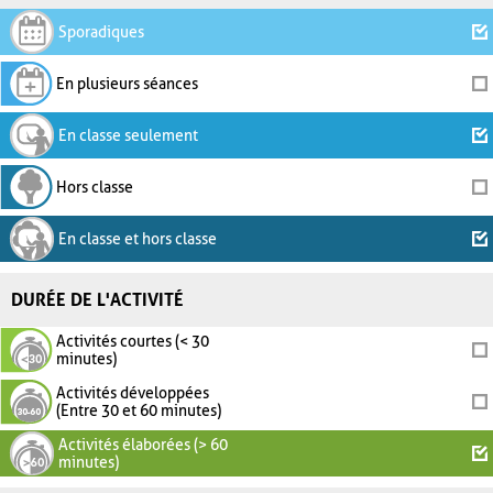
Sporadiques
En plusieurs séances
En classe seulement
Hors classe
En classe et hors classe
DURÉE DE L'ACTIVITÉ
Activités courtes (< 30
minutes)
Activités développées
(Entre 30 et 60 minutes)
Activités élaborées (> 60
minutes)