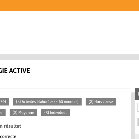
IE ACTIVE
 30)
(X) Activités élaborées (> 60 minutes)
(X) Hors classe
se
(X) Moyenne
(X) Individuel
n résultat
 correcte.