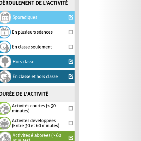
DÉROULEMENT DE L'ACTIVITÉ
Sporadiques
En plusieurs séances
En classe seulement
Hors classe
En classe et hors classe
DURÉE DE L'ACTIVITÉ
Activités courtes (< 30
minutes)
Activités développées
(Entre 30 et 60 minutes)
Activités élaborées (> 60
minutes)