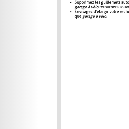
Supprimez les guillemets aut
garage à vélo
retournera souve
Envisagez d'élargir votre rec
que
garage à vélo
.