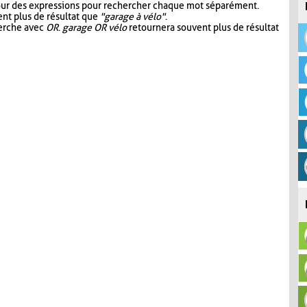
our des expressions pour rechercher chaque mot séparément.
nt plus de résultat que
"garage à vélo"
.
herche avec
OR
.
garage OR vélo
retournera souvent plus de résultat