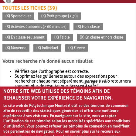
TOUTES LES FICHES (39)
(X) Sporadiques
(X) Petit groupe (< 30)
(X) Activités élaborées (> 60 minutes)
(X) Hors classe
(X) En classe seulement
(X) Faible
(X) En classe et hors classe
(X) Moyenne
(X) Individuel
(X) Élevée
Votre recherche n'a donné aucun résultat
Vérifiez que l'orthographe est correcte.
Supprimez les guillemets autour des expressions pour
rechercher chaque mot séparément.
garage à vélo
retournera
souvent plus de résultat que
"garage à vélo"
.
NOTRE SITE WEB UTILISE DES TÉMOINS AFIN DE
Envisagez d'élargir votre recherche avec
OR
.
garage OR vélo
retournera souvent plus de résultat que
garage à vélo
.
REHAUSSER VOTRE EXPÉRIENCE DE NAVIGATION.
Le site web de Polytechnique Montréal utilise des témoins de connexion
afin de recueillir des statistiques générales et offrir une meilleure
expérience à ses visiteurs. En naviguant sur le site, vous acceptez
l’utilisation de ces témoins selon les modalités spécifiées aux conditions
d’utilisation. Vous pouvez refuser les témoins de connexion en modifiant
vos paramètres de navigation. Pour en savoir plus sur le recours aux