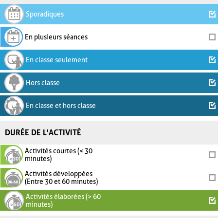
Sporadiques
En plusieurs séances
En classe seulement
Hors classe
En classe et hors classe
DURÉE DE L'ACTIVITÉ
Activités courtes (< 30
minutes)
Activités développées
(Entre 30 et 60 minutes)
Activités élaborées (> 60
minutes)