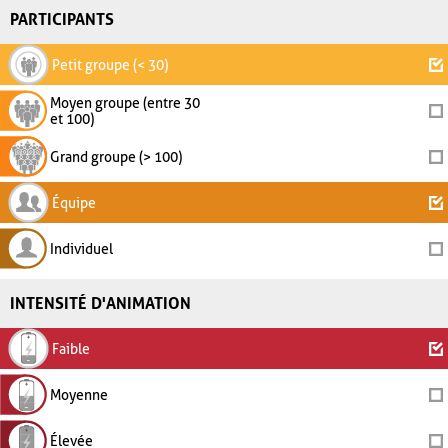
PARTICIPANTS
Petit groupe (< 30)
Moyen groupe (entre 30
et 100)
Grand groupe (> 100)
Équipe
Individuel
INTENSITÉ D'ANIMATION
Faible
Moyenne
Élevée