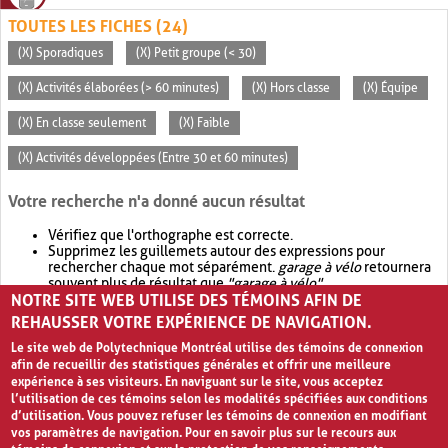
TOUTES LES FICHES (24)
(X) Sporadiques
(X) Petit groupe (< 30)
(X) Activités élaborées (> 60 minutes)
(X) Hors classe
(X) Équipe
(X) En classe seulement
(X) Faible
(X) Activités développées (Entre 30 et 60 minutes)
Votre recherche n'a donné aucun résultat
Vérifiez que l'orthographe est correcte.
Supprimez les guillemets autour des expressions pour
rechercher chaque mot séparément.
garage à vélo
retournera
souvent plus de résultat que
"garage à vélo"
.
NOTRE SITE WEB UTILISE DES TÉMOINS AFIN DE
Envisagez d'élargir votre recherche avec
OR
.
garage OR vélo
retournera souvent plus de résultat que
garage à vélo
.
REHAUSSER VOTRE EXPÉRIENCE DE NAVIGATION.
Le site web de Polytechnique Montréal utilise des témoins de connexion
afin de recueillir des statistiques générales et offrir une meilleure
expérience à ses visiteurs. En naviguant sur le site, vous acceptez
l’utilisation de ces témoins selon les modalités spécifiées aux conditions
d’utilisation. Vous pouvez refuser les témoins de connexion en modifiant
vos paramètres de navigation. Pour en savoir plus sur le recours aux