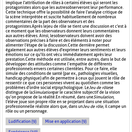
implique l'attribution de rôles à certains élèves qui seront les
protagonistes alors que les autres observeront leur performance.
Cette technique offre la possibilité de faire l'analyse critique de
la scène interprétée et suscite habituellement de nombreux
commentaires de la part des observateurs et des
protagonistes. Après le jeu de rôle se tient une discussion et c'est à
ce moment que les observateurs donnent leurs commentaires
aux autres élèves. Ainsi, les observateurs doivent avoir des
observations précises à faire et des éléments à noter pour
alimenter l'étape de la discussion. Cette dernière permet
également aux autres élèves d'exprimer leurs sentiments et leurs
émotions sur ce qu'ils ont vécu immédiatement après leur
prestation. Cette méthode est utilisée, entre autres, dans le but de
développer des attitudes comme l’empathie de différents
professionnels envers certaines clientèles. Pour ce faire, elle
simule des conditions de santé (par ex., pathologies visuelles,
handicap physique) afin de permettre à ceux qui jouent le rôle de
ressentir ce que ces personnes vivent au quotidien comme les
problèmes d'ordre social et psychologique. Le
Jeu de rôle
se
distingue de la
Simulation
par le caractère subjectif de la vision
qu’on propose de la réalité. En résumé, dans une
Simulation
,
l'élève joue son propre rôle en se projetant dans une situation
professionnelle réaliste alors que, dans un
Jeu de rôle
, il campe un
rôle ou un personnage.
Ludification (9)
Mise en application (9)