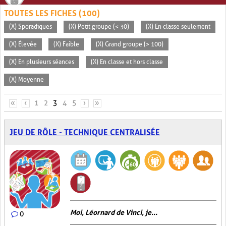
TOUTES LES FICHES (100)
(X) Sporadiques
(X) Petit groupe (< 30)
(X) En classe seulement
(X) Élevée
(X) Faible
(X) Grand groupe (> 100)
(X) En plusieurs séances
(X) En classe et hors classe
(X) Moyenne
PAGES
«
‹
1
2
3
4
5
›
»
JEU DE RÔLE - TECHNIQUE CENTRALISÉE
Moi, Léornard de Vinci, je...
0