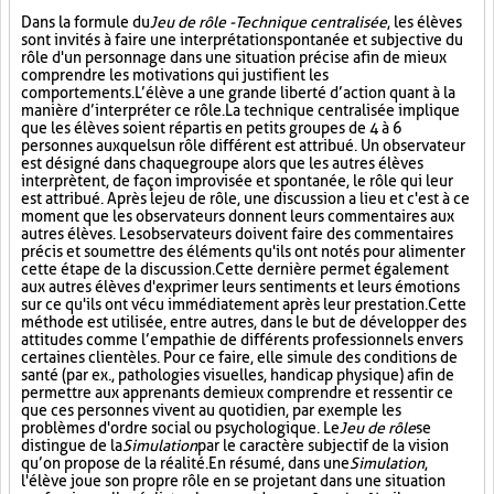
Dans la formule du
Jeu de rôle - Technique centralisée
, les élèves
sont invités à faire une interprétation spontanée et subjective du
rôle d'un personnage dans une situation précise afin de mieux
comprendre les motivations qui justifient les
comportements. L’élève a une grande liberté d’action quant à la
manière d’interpréter ce rôle. La technique centralisée implique
que les élèves soient répartis en petits groupes de 4 à 6
personnes auxquels un rôle différent est attribué. Un observateur
est désigné dans chaque groupe alors que les autres élèves
interprètent, de façon improvisée et spontanée, le rôle qui leur
est attribué. Après le jeu de rôle, une discussion a lieu et c'est à ce
moment que les observateurs donnent leurs commentaires aux
autres élèves. Les observateurs doivent faire des commentaires
précis et soumettre des éléments qu'ils ont notés pour alimenter
cette étape de la discussion. Cette dernière permet également
aux autres élèves d'exprimer leurs sentiments et leurs émotions
sur ce qu'ils ont vécu immédiatement après leur prestation. Cette
méthode est utilisée, entre autres, dans le but de développer des
attitudes comme l’empathie de différents professionnels envers
certaines clientèles. Pour ce faire, elle simule des conditions de
santé (par ex., pathologies visuelles, handicap physique) afin de
permettre aux apprenants de mieux comprendre et ressentir ce
que ces personnes vivent au quotidien, par exemple les
problèmes d'ordre social ou psychologique. Le
Jeu de rôle
se
distingue de la
Simulation
par le caractère subjectif de la vision
qu’on propose de la réalité. En résumé, dans une
Simulation
,
l'élève joue son propre rôle en se projetant dans une situation