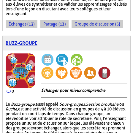
aux élèves de synthétiser et de valider les apprentissages réalisés
lors d’une leçon en discutant avec leurs collègues et leur
enseignant.
Échanges (13)
Partage (13)
Groupe de discussion (5)
BUZZ-GROUPE
Échanger pour mieux comprendre
0
Le
Buzz-groupe,
aussi appelé
Sous-groupes
,
Session brouhaha
ou
Ruche,
est une activité de discussion en groupes de 4 à 10 élèves,
pendant un court laps de temps. Dans chaque groupe, un
élève doit se voir attribuer le rôle de secrétaire. Puis, l'enseignant
propose un sujet de discussion sur lequel les élèves dans chacun
des groupes devront échanger, alors que les secrétaires prennent
des notes. Au terme du délai imposé, le secrétaire de chaque