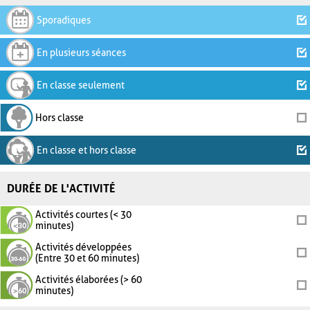
Sporadiques
En plusieurs séances
En classe seulement
Hors classe
En classe et hors classe
DURÉE DE L'ACTIVITÉ
Activités courtes (< 30
minutes)
Activités développées
(Entre 30 et 60 minutes)
Activités élaborées (> 60
minutes)