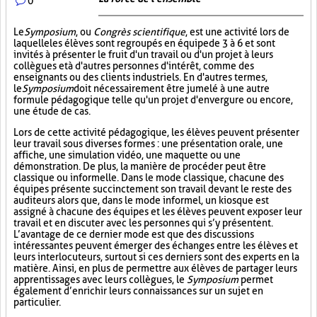
0
Le
Symposium
, ou
Congrès scientifique
, est une activité lors de
laquelle les élèves sont regroupés en équipe de 3 à 6 et sont
invités à présenter le fruit d'un travail ou d'un projet à leurs
collègues et à d'autres personnes d'intérêt, comme des
enseignants ou des clients industriels. En d'autres termes,
le
Symposium
doit nécessairement être jumelé à une autre
formule pédagogique telle qu'un projet d'envergure ou encore,
une étude de cas.
Lors de cette activité pédagogique, les élèves peuvent présenter
leur travail sous diverses formes : une présentation orale, une
affiche, une simulation vidéo, une maquette ou une
démonstration. De plus, la manière de procéder peut être
classique ou informelle. Dans le mode classique, chacune des
équipes présente succinctement son travail devant le reste des
auditeurs alors que, dans le mode informel, un kiosque est
assigné à chacune des équipes et les élèves peuvent exposer leur
travail et en discuter avec les personnes qui s’y présentent.
L’avantage de ce dernier mode est que des discussions
intéressantes peuvent émerger des échanges entre les élèves et
leurs interlocuteurs, surtout si ces derniers sont des experts en la
matière. Ainsi, en plus de permettre aux élèves de partager leurs
apprentissages avec leurs collègues, le
Symposium
permet
également d’enrichir leurs connaissances sur un sujet en
particulier.