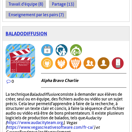
Travail d'équipe (8)
Partage (13)
Enseignement par les pairs (7)
BALADODIFFUSION
Alpha Bravo Charlie
0
La technique
Baladodiffusion
consiste à demander aux élèves de
créer, seul ou en équipe, des fichiers audio ou vidéo sur un sujet
précis. Cela leur permet d'apprendre à faire de la recherche, à
structurer un texte clair et concis, à faire la séquence d'un fichier
audio ou vidéo et à être de bons présentateurs. Il existe plusieurs
logiciels de production de balados, tels que
Audacity
(
https://www.audacityteam.org
), Vegas
(
https://www.vegascreativesoftware.com/fr-ca/
) et