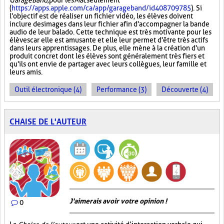
GarageBand,
pour les
Mac
seulement
(
https://apps.apple.com/ca/app/garageband/id408709785
). Si
l'objectif est de réaliser un fichier vidéo, les élèves doivent
inclure des images dans leur fichier afin d'accompagner la bande
audio de leur balado. Cette technique est très motivante pour les
élèves car elle est amusante et elle leur permet d'être très actifs
dans leurs apprentissages. De plus, elle mène à la création d'un
produit concret dont les élèves sont généralement très fiers et
qu'ils ont envie de partager avec leurs collègues, leur famille et
leurs amis.
Outil électronique (4)
Performance (3)
Découverte (4)
CHAISE DE L'AUTEUR
J'aimerais avoir votre opinion !
0