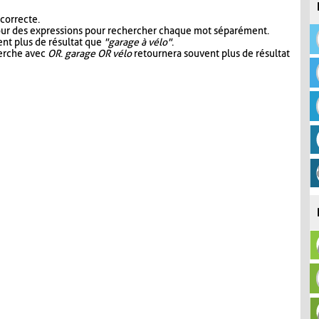
 correcte.
our des expressions pour rechercher chaque mot séparément.
nt plus de résultat que
"garage à vélo"
.
herche avec
OR
.
garage OR vélo
retournera souvent plus de résultat