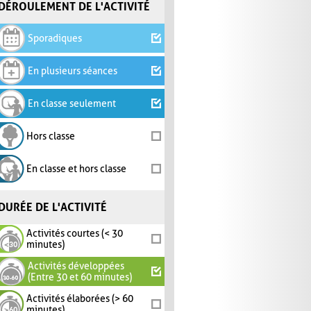
DÉROULEMENT DE L'ACTIVITÉ
Sporadiques
En plusieurs séances
En classe seulement
Hors classe
En classe et hors classe
DURÉE DE L'ACTIVITÉ
Activités courtes (< 30
minutes)
Activités développées
(Entre 30 et 60 minutes)
Activités élaborées (> 60
minutes)