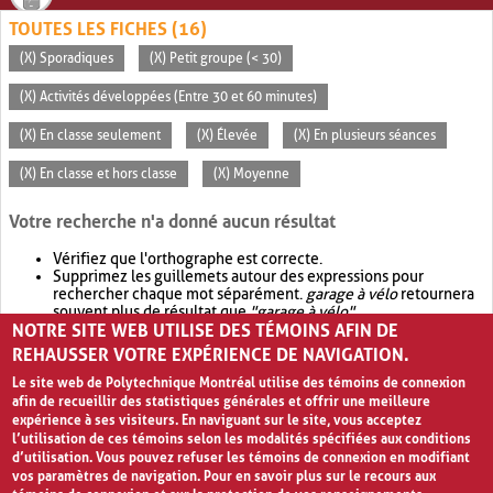
TOUTES LES FICHES (16)
(X) Sporadiques
(X) Petit groupe (< 30)
(X) Activités développées (Entre 30 et 60 minutes)
(X) En classe seulement
(X) Élevée
(X) En plusieurs séances
(X) En classe et hors classe
(X) Moyenne
Votre recherche n'a donné aucun résultat
Vérifiez que l'orthographe est correcte.
Supprimez les guillemets autour des expressions pour
rechercher chaque mot séparément.
garage à vélo
retournera
souvent plus de résultat que
"garage à vélo"
.
NOTRE SITE WEB UTILISE DES TÉMOINS AFIN DE
Envisagez d'élargir votre recherche avec
OR
.
garage OR vélo
retournera souvent plus de résultat que
garage à vélo
.
REHAUSSER VOTRE EXPÉRIENCE DE NAVIGATION.
Le site web de Polytechnique Montréal utilise des témoins de connexion
afin de recueillir des statistiques générales et offrir une meilleure
expérience à ses visiteurs. En naviguant sur le site, vous acceptez
l’utilisation de ces témoins selon les modalités spécifiées aux conditions
d’utilisation. Vous pouvez refuser les témoins de connexion en modifiant
vos paramètres de navigation. Pour en savoir plus sur le recours aux