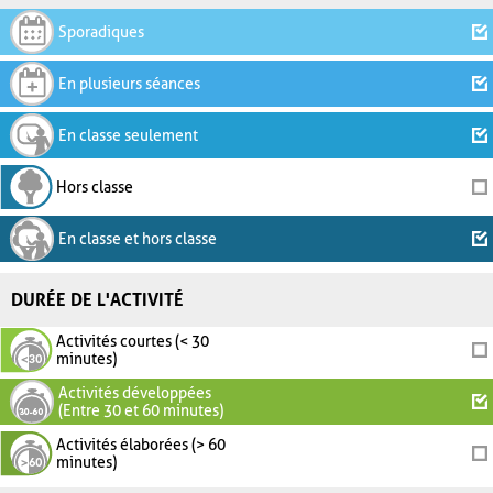
Sporadiques
En plusieurs séances
En classe seulement
Hors classe
En classe et hors classe
DURÉE DE L'ACTIVITÉ
Activités courtes (< 30
minutes)
Activités développées
(Entre 30 et 60 minutes)
Activités élaborées (> 60
minutes)