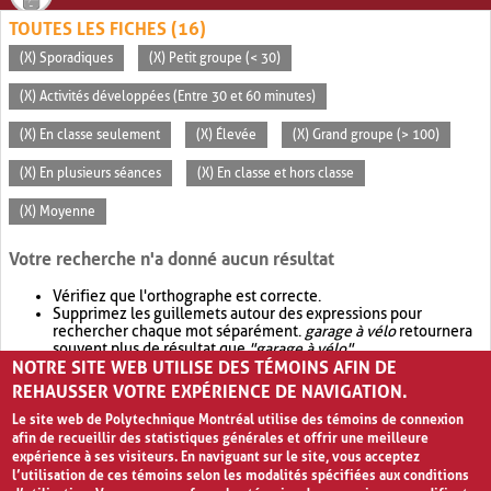
TOUTES LES FICHES (16)
(X) Sporadiques
(X) Petit groupe (< 30)
(X) Activités développées (Entre 30 et 60 minutes)
(X) En classe seulement
(X) Élevée
(X) Grand groupe (> 100)
(X) En plusieurs séances
(X) En classe et hors classe
(X) Moyenne
Votre recherche n'a donné aucun résultat
Vérifiez que l'orthographe est correcte.
Supprimez les guillemets autour des expressions pour
rechercher chaque mot séparément.
garage à vélo
retournera
souvent plus de résultat que
"garage à vélo"
.
NOTRE SITE WEB UTILISE DES TÉMOINS AFIN DE
Envisagez d'élargir votre recherche avec
OR
.
garage OR vélo
retournera souvent plus de résultat que
garage à vélo
.
REHAUSSER VOTRE EXPÉRIENCE DE NAVIGATION.
Le site web de Polytechnique Montréal utilise des témoins de connexion
afin de recueillir des statistiques générales et offrir une meilleure
expérience à ses visiteurs. En naviguant sur le site, vous acceptez
l’utilisation de ces témoins selon les modalités spécifiées aux conditions