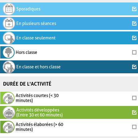
Sporadiques
En plusieurs séances
En classe seulement
Hors classe
En classe et hors classe
DURÉE DE L'ACTIVITÉ
Activités courtes (< 30
minutes)
Activités développées
(Entre 30 et 60 minutes)
Activités élaborées (> 60
minutes)