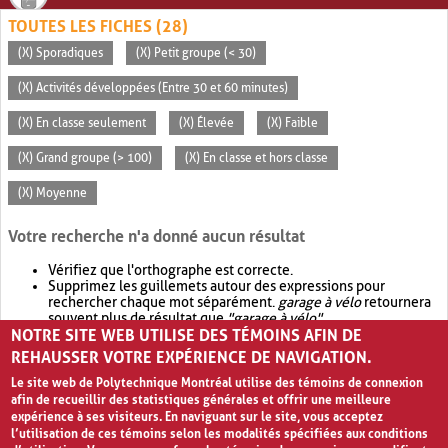
TOUTES LES FICHES (28)
(X) Sporadiques
(X) Petit groupe (< 30)
(X) Activités développées (Entre 30 et 60 minutes)
(X) En classe seulement
(X) Élevée
(X) Faible
(X) Grand groupe (> 100)
(X) En classe et hors classe
(X) Moyenne
Votre recherche n'a donné aucun résultat
Vérifiez que l'orthographe est correcte.
Supprimez les guillemets autour des expressions pour
rechercher chaque mot séparément.
garage à vélo
retournera
souvent plus de résultat que
"garage à vélo"
.
NOTRE SITE WEB UTILISE DES TÉMOINS AFIN DE
Envisagez d'élargir votre recherche avec
OR
.
garage OR vélo
retournera souvent plus de résultat que
garage à vélo
.
REHAUSSER VOTRE EXPÉRIENCE DE NAVIGATION.
Le site web de Polytechnique Montréal utilise des témoins de connexion
afin de recueillir des statistiques générales et offrir une meilleure
expérience à ses visiteurs. En naviguant sur le site, vous acceptez
l’utilisation de ces témoins selon les modalités spécifiées aux conditions