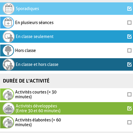
Sporadiques
En plusieurs séances
En classe seulement
Hors classe
En classe et hors classe
DURÉE DE L'ACTIVITÉ
Activités courtes (< 30
minutes)
Activités développées
(Entre 30 et 60 minutes)
Activités élaborées (> 60
minutes)