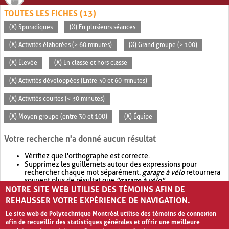
TOUTES LES FICHES (13)
(X) Sporadiques
(X) En plusieurs séances
(X) Activités élaborées (> 60 minutes)
(X) Grand groupe (> 100)
(X) Élevée
(X) En classe et hors classe
(X) Activités développées (Entre 30 et 60 minutes)
(X) Activités courtes (< 30 minutes)
(X) Moyen groupe (entre 30 et 100)
(X) Équipe
Votre recherche n'a donné aucun résultat
Vérifiez que l'orthographe est correcte.
Supprimez les guillemets autour des expressions pour
rechercher chaque mot séparément.
garage à vélo
retournera
souvent plus de résultat que
"garage à vélo"
.
NOTRE SITE WEB UTILISE DES TÉMOINS AFIN DE
Envisagez d'élargir votre recherche avec
OR
.
garage OR vélo
retournera souvent plus de résultat que
garage à vélo
.
REHAUSSER VOTRE EXPÉRIENCE DE NAVIGATION.
Le site web de Polytechnique Montréal utilise des témoins de connexion
afin de recueillir des statistiques générales et offrir une meilleure