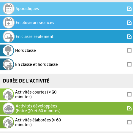
Sporadiques
En plusieurs séances
En classe seulement
Hors classe
En classe et hors classe
DURÉE DE L'ACTIVITÉ
Activités courtes (< 30
minutes)
Activités développées
(Entre 30 et 60 minutes)
Activités élaborées (> 60
minutes)