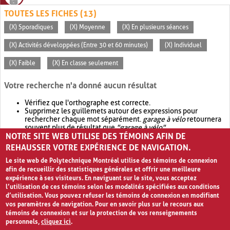
TOUTES LES FICHES (13)
(X) Sporadiques
(X) Moyenne
(X) En plusieurs séances
(X) Activités développées (Entre 30 et 60 minutes)
(X) Individuel
(X) Faible
(X) En classe seulement
Votre recherche n'a donné aucun résultat
Vérifiez que l'orthographe est correcte.
Supprimez les guillemets autour des expressions pour
rechercher chaque mot séparément.
garage à vélo
retournera
souvent plus de résultat que
"garage à vélo"
.
NOTRE SITE WEB UTILISE DES TÉMOINS AFIN DE
Envisagez d'élargir votre recherche avec
OR
.
garage OR vélo
retournera souvent plus de résultat que
garage à vélo
.
REHAUSSER VOTRE EXPÉRIENCE DE NAVIGATION.
Le site web de Polytechnique Montréal utilise des témoins de connexion
afin de recueillir des statistiques générales et offrir une meilleure
expérience à ses visiteurs. En naviguant sur le site, vous acceptez
l’utilisation de ces témoins selon les modalités spécifiées aux conditions
d’utilisation. Vous pouvez refuser les témoins de connexion en modifiant
vos paramètres de navigation. Pour en savoir plus sur le recours aux
témoins de connexion et sur la protection de vos renseignements
personnels,
cliquez ici
.
Avis de confidentialité et conditions d’utilisation