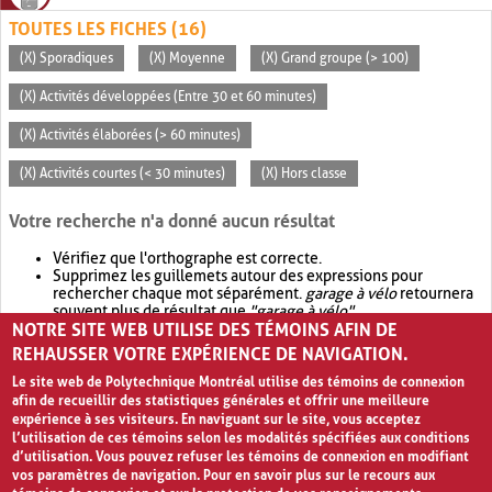
TOUTES LES FICHES (16)
(X) Sporadiques
(X) Moyenne
(X) Grand groupe (> 100)
(X) Activités développées (Entre 30 et 60 minutes)
(X) Activités élaborées (> 60 minutes)
(X) Activités courtes (< 30 minutes)
(X) Hors classe
Votre recherche n'a donné aucun résultat
Vérifiez que l'orthographe est correcte.
Supprimez les guillemets autour des expressions pour
rechercher chaque mot séparément.
garage à vélo
retournera
souvent plus de résultat que
"garage à vélo"
.
NOTRE SITE WEB UTILISE DES TÉMOINS AFIN DE
Envisagez d'élargir votre recherche avec
OR
.
garage OR vélo
retournera souvent plus de résultat que
garage à vélo
.
REHAUSSER VOTRE EXPÉRIENCE DE NAVIGATION.
Le site web de Polytechnique Montréal utilise des témoins de connexion
afin de recueillir des statistiques générales et offrir une meilleure
expérience à ses visiteurs. En naviguant sur le site, vous acceptez
l’utilisation de ces témoins selon les modalités spécifiées aux conditions
d’utilisation. Vous pouvez refuser les témoins de connexion en modifiant
vos paramètres de navigation. Pour en savoir plus sur le recours aux