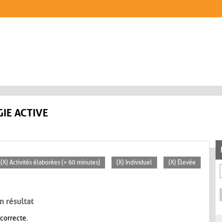
IE ACTIVE
(X) Activités élaborées (> 60 minutes)
(X) Individuel
(X) Élevée
n résultat
 correcte.