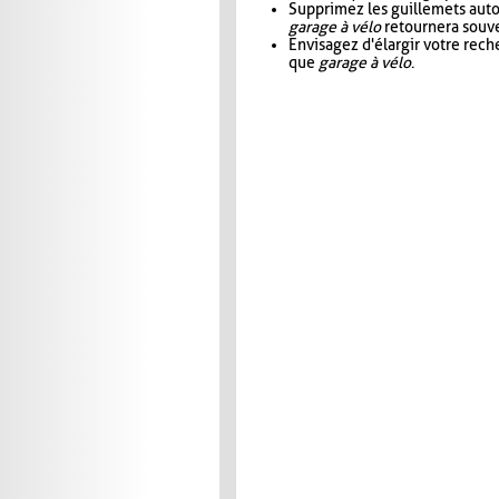
Supprimez les guillemets aut
garage à vélo
retournera souve
Envisagez d'élargir votre rec
que
garage à vélo
.