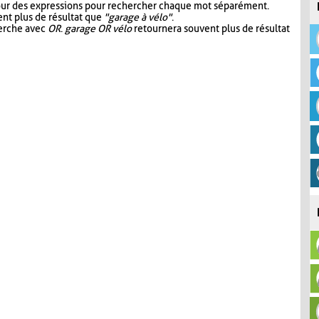
our des expressions pour rechercher chaque mot séparément.
nt plus de résultat que
"garage à vélo"
.
herche avec
OR
.
garage OR vélo
retournera souvent plus de résultat