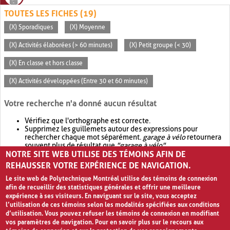
TOUTES LES FICHES (19)
(X) Sporadiques
(X) Moyenne
(X) Activités élaborées (> 60 minutes)
(X) Petit groupe (< 30)
(X) En classe et hors classe
(X) Activités développées (Entre 30 et 60 minutes)
Votre recherche n'a donné aucun résultat
Vérifiez que l'orthographe est correcte.
Supprimez les guillemets autour des expressions pour
rechercher chaque mot séparément.
garage à vélo
retournera
souvent plus de résultat que
"garage à vélo"
.
NOTRE SITE WEB UTILISE DES TÉMOINS AFIN DE
Envisagez d'élargir votre recherche avec
OR
.
garage OR vélo
retournera souvent plus de résultat que
garage à vélo
.
REHAUSSER VOTRE EXPÉRIENCE DE NAVIGATION.
Le site web de Polytechnique Montréal utilise des témoins de connexion
afin de recueillir des statistiques générales et offrir une meilleure
expérience à ses visiteurs. En naviguant sur le site, vous acceptez
l’utilisation de ces témoins selon les modalités spécifiées aux conditions
d’utilisation. Vous pouvez refuser les témoins de connexion en modifiant
vos paramètres de navigation. Pour en savoir plus sur le recours aux