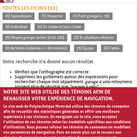
TOUTES LES FICHES (35)
(X) Sporadiques
(X) Moyenne
(X) Petit groupe (< 30)
(X) Individuel
(X) En classe et hors classe
(X) Moyen groupe (entre 30 et 100)
(X) En plusieurs séances
(X) Activités élaborées (> 60 minutes)
(X) Équipe
(X) Faible
Votre recherche n'a donné aucun résultat
Vérifiez que l'orthographe est correcte.
Supprimez les guillemets autour des expressions pour
rechercher chaque mot séparément.
garage à vélo
retournera
souvent plus de résultat que
"garage à vélo"
.
NOTRE SITE WEB UTILISE DES TÉMOINS AFIN DE
Envisagez d'élargir votre recherche avec
OR
.
garage OR vélo
retournera souvent plus de résultat que
garage à vélo
.
REHAUSSER VOTRE EXPÉRIENCE DE NAVIGATION.
Le site web de Polytechnique Montréal utilise des témoins de connexion
afin de recueillir des statistiques générales et offrir une meilleure
expérience à ses visiteurs. En naviguant sur le site, vous acceptez
l’utilisation de ces témoins selon les modalités spécifiées aux conditions
d’utilisation. Vous pouvez refuser les témoins de connexion en modifiant
vos paramètres de navigation. Pour en savoir plus sur le recours aux