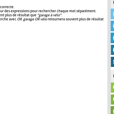
 correcte.
our des expressions pour rechercher chaque mot séparément.
nt plus de résultat que
"garage à vélo"
.
herche avec
OR
.
garage OR vélo
retournera souvent plus de résultat