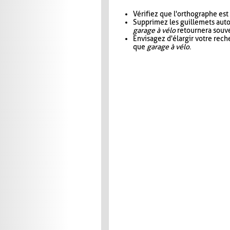
Vérifiez que l'orthographe est
Supprimez les guillemets aut
garage à vélo
retournera souve
Envisagez d'élargir votre rec
que
garage à vélo
.