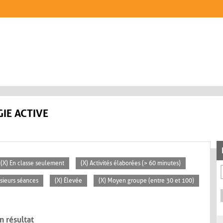
IE ACTIVE
(X) En classe seulement
(X) Activités élaborées (> 60 minutes)
usieurs séances
(X) Élevée
(X) Moyen groupe (entre 30 et 100)
n résultat