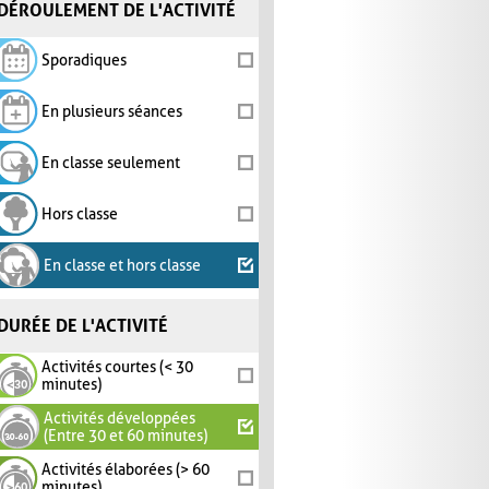
DÉROULEMENT DE L'ACTIVITÉ
Sporadiques
En plusieurs séances
En classe seulement
Hors classe
En classe et hors classe
DURÉE DE L'ACTIVITÉ
Activités courtes (< 30
minutes)
Activités développées
(Entre 30 et 60 minutes)
Activités élaborées (> 60
minutes)