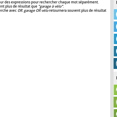
our des expressions pour rechercher chaque mot séparément.
nt plus de résultat que
"garage à vélo"
.
herche avec
OR
.
garage OR vélo
retournera souvent plus de résultat