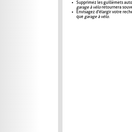
Supprimez les guillemets aut
garage à vélo
retournera souve
Envisagez d'élargir votre rec
que
garage à vélo
.