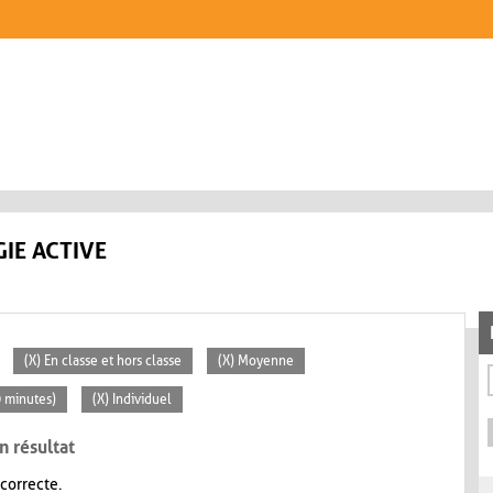
IE ACTIVE
(X) En classe et hors classe
(X) Moyenne
0 minutes)
(X) Individuel
n résultat
 correcte.