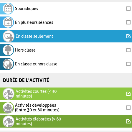
Sporadiques
En plusieurs séances
En classe seulement
Hors classe
En classe et hors classe
DURÉE DE L'ACTIVITÉ
Activités courtes (< 30
minutes)
Activités développées
(Entre 30 et 60 minutes)
Activités élaborées (> 60
minutes)