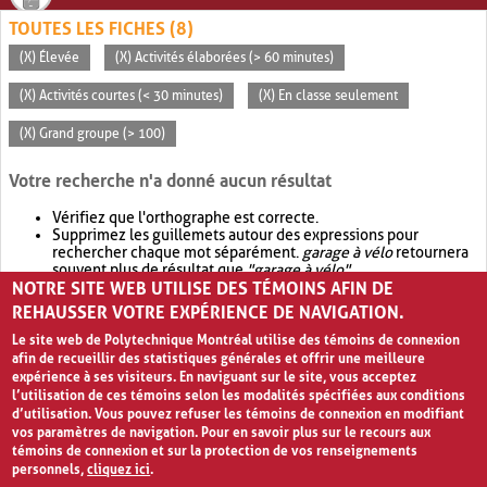
TOUTES LES FICHES (8)
(X) Élevée
(X) Activités élaborées (> 60 minutes)
(X) Activités courtes (< 30 minutes)
(X) En classe seulement
(X) Grand groupe (> 100)
Votre recherche n'a donné aucun résultat
Vérifiez que l'orthographe est correcte.
Supprimez les guillemets autour des expressions pour
rechercher chaque mot séparément.
garage à vélo
retournera
souvent plus de résultat que
"garage à vélo"
.
NOTRE SITE WEB UTILISE DES TÉMOINS AFIN DE
Envisagez d'élargir votre recherche avec
OR
.
garage OR vélo
retournera souvent plus de résultat que
garage à vélo
.
REHAUSSER VOTRE EXPÉRIENCE DE NAVIGATION.
Le site web de Polytechnique Montréal utilise des témoins de connexion
afin de recueillir des statistiques générales et offrir une meilleure
expérience à ses visiteurs. En naviguant sur le site, vous acceptez
l’utilisation de ces témoins selon les modalités spécifiées aux conditions
d’utilisation. Vous pouvez refuser les témoins de connexion en modifiant
vos paramètres de navigation. Pour en savoir plus sur le recours aux
témoins de connexion et sur la protection de vos renseignements
personnels,
cliquez ici
.
Avis de confidentialité et conditions d’utilisation