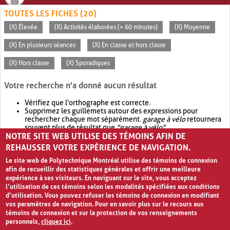
TOUTES LES FICHES (20)
(X) Élevée
(X) Activités élaborées (> 60 minutes)
(X) Moyenne
(X) En plusieurs séances
(X) En classe et hors classe
(X) Hors classe
(X) Sporadiques
Votre recherche n'a donné aucun résultat
Vérifiez que l'orthographe est correcte.
Supprimez les guillemets autour des expressions pour
rechercher chaque mot séparément.
garage à vélo
retournera
souvent plus de résultat que
"garage à vélo"
.
NOTRE SITE WEB UTILISE DES TÉMOINS AFIN DE
Envisagez d'élargir votre recherche avec
OR
.
garage OR vélo
retournera souvent plus de résultat que
garage à vélo
.
REHAUSSER VOTRE EXPÉRIENCE DE NAVIGATION.
Le site web de Polytechnique Montréal utilise des témoins de connexion
afin de recueillir des statistiques générales et offrir une meilleure
expérience à ses visiteurs. En naviguant sur le site, vous acceptez
l’utilisation de ces témoins selon les modalités spécifiées aux conditions
d’utilisation. Vous pouvez refuser les témoins de connexion en modifiant
vos paramètres de navigation. Pour en savoir plus sur le recours aux
témoins de connexion et sur la protection de vos renseignements
personnels,
cliquez ici
.
Avis de confidentialité et conditions d’utilisation