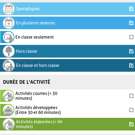
Sporadiques
En plusieurs séances
En classe seulement
Hors classe
En classe et hors classe
DURÉE DE L'ACTIVITÉ
Activités courtes (< 30
minutes)
Activités développées
(Entre 30 et 60 minutes)
Activités élaborées (> 60
minutes)