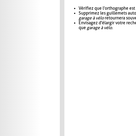
Vérifiez que l'orthographe est
Supprimez les guillemets aut
garage à vélo
retournera souve
Envisagez d'élargir votre rec
que
garage à vélo
.