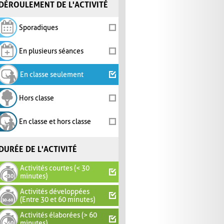
DÉROULEMENT DE L'ACTIVITÉ
Sporadiques
En plusieurs séances
En classe seulement
Hors classe
En classe et hors classe
DURÉE DE L'ACTIVITÉ
Activités courtes (< 30
minutes)
Activités développées
(Entre 30 et 60 minutes)
Activités élaborées (> 60
minutes)