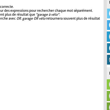
 correcte.
our des expressions pour rechercher chaque mot séparément.
nt plus de résultat que
"garage à vélo"
.
herche avec
OR
.
garage OR vélo
retournera souvent plus de résultat