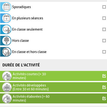
Sporadiques
En plusieurs séances
En classe seulement
Hors classe
En classe et hors classe
DURÉE DE L'ACTIVITÉ
Activités courtes (< 30
minutes)
Activités développées
(Entre 30 et 60 minutes)
Activités élaborées (> 60
minutes)