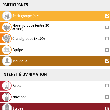
PARTICIPANTS
Petit groupe (< 30)
Moyen groupe (entre 30
et 100)
Grand groupe (> 100)
Équipe
Individuel
INTENSITÉ D'ANIMATION
Faible
Moyenne
Élevée