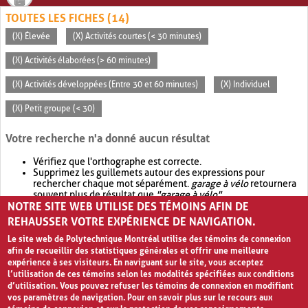
TOUTES LES FICHES (14)
(X) Élevée
(X) Activités courtes (< 30 minutes)
(X) Activités élaborées (> 60 minutes)
(X) Activités développées (Entre 30 et 60 minutes)
(X) Individuel
(X) Petit groupe (< 30)
Votre recherche n'a donné aucun résultat
Vérifiez que l'orthographe est correcte.
Supprimez les guillemets autour des expressions pour
rechercher chaque mot séparément.
garage à vélo
retournera
souvent plus de résultat que
"garage à vélo"
.
NOTRE SITE WEB UTILISE DES TÉMOINS AFIN DE
Envisagez d'élargir votre recherche avec
OR
.
garage OR vélo
retournera souvent plus de résultat que
garage à vélo
.
REHAUSSER VOTRE EXPÉRIENCE DE NAVIGATION.
Le site web de Polytechnique Montréal utilise des témoins de connexion
afin de recueillir des statistiques générales et offrir une meilleure
expérience à ses visiteurs. En naviguant sur le site, vous acceptez
l’utilisation de ces témoins selon les modalités spécifiées aux conditions
d’utilisation. Vous pouvez refuser les témoins de connexion en modifiant
vos paramètres de navigation. Pour en savoir plus sur le recours aux