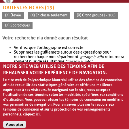
TOUTES LES FICHES (13)
(X) Élevée
(X) En classe seulement
(X) Grand groupe (> 100)
(X) Sporadiques
Votre recherche n'a donné aucun résultat
Vérifiez que l'orthographe est correcte.
Supprimez les guillemets autour des expressions pour
rechercher chaque mot séparément.
garage à vélo
retournera
souvent plus de résultat que
"garage à vélo"
.
NOTRE SITE WEB UTILISE DES TÉMOINS AFIN DE
Envisagez d'élargir votre recherche avec
OR
.
garage OR vélo
retournera souvent plus de résultat que
garage à vélo
.
REHAUSSER VOTRE EXPÉRIENCE DE NAVIGATION.
Le site web de Polytechnique Montréal utilise des témoins de connexion
afin de recueillir des statistiques générales et offrir une meilleure
expérience à ses visiteurs. En naviguant sur le site, vous acceptez
l’utilisation de ces témoins selon les modalités spécifiées aux conditions
d’utilisation. Vous pouvez refuser les témoins de connexion en modifiant
vos paramètres de navigation. Pour en savoir plus sur le recours aux
témoins de connexion et sur la protection de vos renseignements
personnels,
cliquez ici
.
Avis de confidentialité et conditions d’utilisation
Accepter