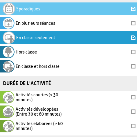
Sporadiques
En plusieurs séances
En classe seulement
Hors classe
En classe et hors classe
DURÉE DE L'ACTIVITÉ
Activités courtes (< 30
minutes)
Activités développées
(Entre 30 et 60 minutes)
Activités élaborées (> 60
minutes)